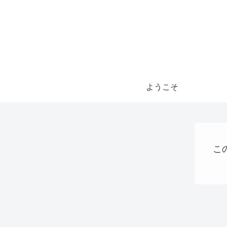
ようこそ
こ
ステーブルコイン
QRコード決済
ショッピング