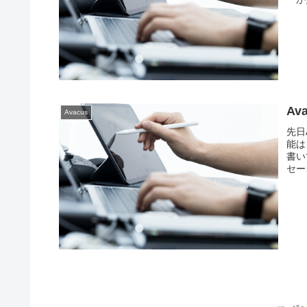
Av
Avacus
先日
能は
書い
セー