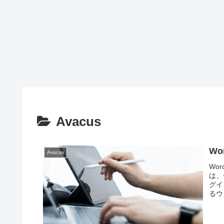
Avacus
W
Avacus
Wo
は、
グイ
るウ