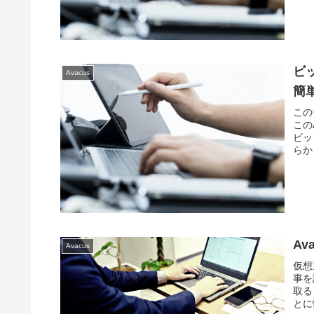
ビ
Avacus
簡
この
この
ビッ
らか
A
Avacus
仮想
事を
取る
とに