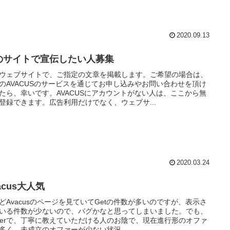
2020.09.13
のサイトで宣伝したい人募集
ウェブサイトで、ご指定の文章を掲載します。ご希望の場合は、
のAVACUSのサービスを通じてお申し込みやお問い合わせを頂け
たら、幸いです。AVACUSにアカウントがない人は、ここから無
登録できます。広告利用だけでなく、ウェブサ...
2020.03.24
acus大人気
どAvacusのページを見ていてGetの件数が多いのですが、表示さ
いる件数が少ないので、バグかなと思ってしまいました。でも、
itterで、丁寧に教えていただける人のお陰で、現在進行形のオファ
多く、未成立のオファーが少ない状況...