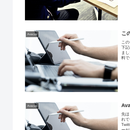
こ
Avacus
この
下記
まし
料で
Av
Avacus
先ほ
れて
Tw
ーが