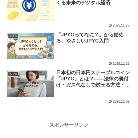
くる未来のデジタル経済
2025.11.27
「JPYCってなに？」から始め
JPYC
る、やさしいJPYC入門
2025.11.25
日本初の日本円ステーブルコイン
JPYC
「JPYC」とは？――法律の裏付
け・ガス代なしで試せる方法・初
心者向けウォレットまで徹底ガイ
ド
2025.11.02
スポンサーリンク