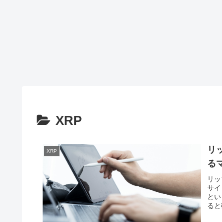
XRP
リ
XRP
る
リッ
サイ
とい
ると