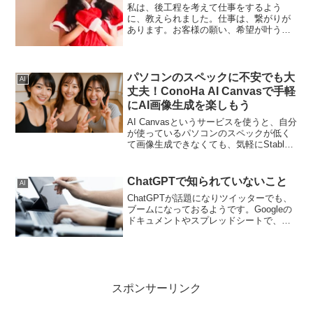
私は、後工程を考えて仕事をするよう
に、教えられました。仕事は、繋がりが
あります。お客様の願い、希望が叶うよ
うに、仕事をします。仕事も、循環が必
要です。コロナ禍で観光業が大きな影響
を受けたので、政府も国内観光を支援す
る施策を行っています。お客...
パソコンのスペックに不安でも大
AI
丈夫！ConoHa AI Canvasで手軽
にAI画像生成を楽しもう
AI Canvasというサービスを使うと、自分
が使っているパソコンのスペックが低く
て画像生成できなくても、気軽にStable
Diffusion WebUI AUTOMATIC1111や
comfyを使うことができます。AI Canvas
ｇは...
ChatGPTで知られていないこと
AI
ChatGPTが話題になりツイッターでも、
ブームになっておるようです。Googleの
ドキュメントやスプレッドシートで、
ChatGPTを使うスクリプトやアドオンも
話題になっています。でも、こうした記
事の中には、ChatGPTの本当の姿を知ら
ず...
スポンサーリンク