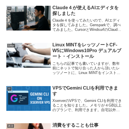
Claude４が使えるAIエディタを
AI
探しました
Claude４を使ってみたいので、AIエディ
タを探してみました。Gensparkで、調べ
てみました。CursorとWindsurfのClaude
4対応と料金プラン比較Cursor（カーソ
ル）の料金プランとClaude 4対応状況料
金プラン...
Linux MINTをレッツノートCF-
Linux
W5にWindows10Pro デュアルブ
ート・インストール
こちらの記事でも書いていますが、数年
前にネットで知り合った人から頂いたレ
ッツノートに、Linux MINTをインストー
ルしました。私は、これまでもvirtualbox
などの仮想環境でLinuxを使うことがあり
ましたが、本格的に使わなかったの...
VPSでGemini CLIを利用できま
AI
す
XserverのVPSで、Gemini CLIを利用でき
ることを知りました。メモリが４GB以上
のプランで、利用できます。自宅以外で
プログラミング、開発したい人は、
XserverのVPSも検討の価値があると思い
ます。『XServer VPS』...
消費をすることも仕事
政治