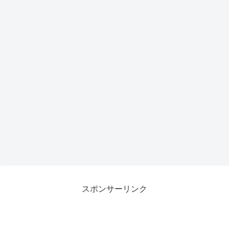
がも
らえ
るチ
ャン
ス
スポンサーリンク