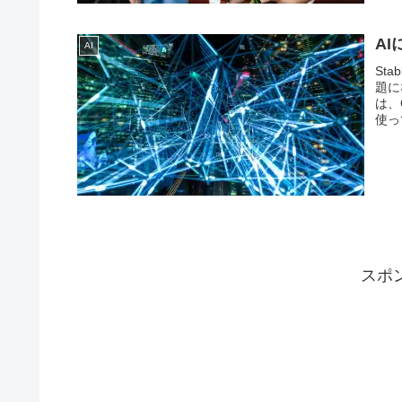
A
AI
St
題に
は、
使っ
スポ