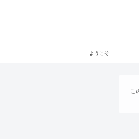
ようこそ
こ
webサイト制作関連
稼ぐ
QRコード決済