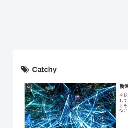
Catchy
新
AI
今朝
して
とを
位に