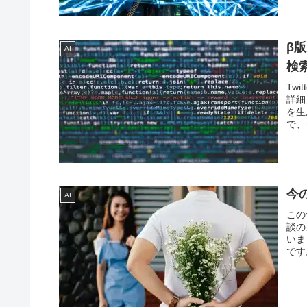
β版
AI
検
Tw
詳細
を生
で、
今
AI
この
談の
いま
です