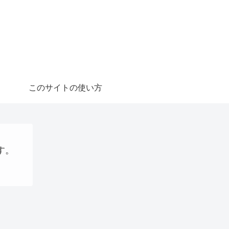
このサイトの使い方
す。
金の話
パソコン、タブレット、ネット機器関連
大阪国際万博