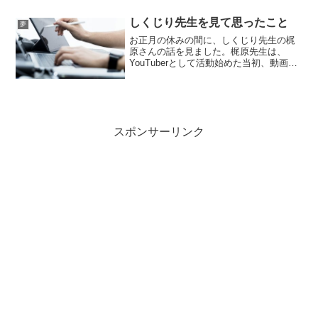
フトのメッセージのチェックは、外しま
しょう。本名が思わ...
しくじり先生を見て思ったこと
夢
お正月の休みの間に、しくじり先生の梶
原さんの話を見ました。梶原先生は、
YouTuberとして活動始めた当初、動画を
低く評価する人が38000あったそうです。
38000のアンチの意見を超えて、今の
YouTuberとしての活動を成し遂げた梶原
さ...
スポンサーリンク