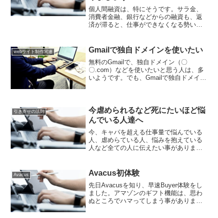
個人間融資は、特にそうです。サラ金、
消費者金融、銀行などからの融資も、返
済が滞ると、仕事ができなくなる勢い
で、取り立てに来ます。個人間融資の場
合は、お金を返せないことを恨んで誹謗
中傷を行う人もいます。でも、ここで考
Gmailで独自ドメインを使いたい
webサイト制作関連
えて欲しいことがあります。...
無料のGmailで、独自ドメイン（〇
〇.com）などを使いたいと思う人は、多
いようです。でも、Gmailで独自ドメイン
を使う時は、注意が必要です。無料の
Gmailで独自ドメインを使いたい時は、ご
自身でサーバーを準備する必要がありま
す。お名前...
今虐められるなど死にたいほど悩
引き寄せの法則
んでいる人達へ
今、キャパを超える仕事量で悩んでいる
人、虐めらている人、悩みを抱えている
人など全ての人に伝えたい事がありま
す。こちらのリンク先の記事を、ぜひ、
読んでください。論文は、こちらです。
簡単にまとめて書くと、あなたが見てい
Avacus初体験
Avacus
る世界は、あなたの心が作り...
先日Avacusを知り、早速Buyer体験をし
ました。アマゾンのギフト機能は、思わ
ぬところでハマってしまう事がありま
す。ここに体験談を書いています。ぜ
ひ、併せて読んでください。そして、ギ