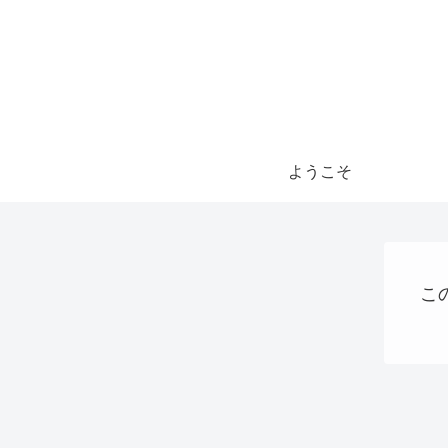
ようこそ
こ
AI
大阪国際万博
VPS