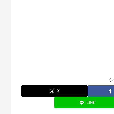
シ
X
LINE