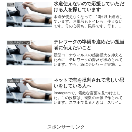
水道使えないので応援していただ
日記
ける人を探しています
水道が使えなくなって、10日以上経過し
ています。お風呂もトイレも、使えない
です。母の心労も、限界です。母も、お
金ができるように、毎日祈っています。
詳しい経緯は、こちらのキャンプファイ
ヤーの記事を読んでください。そのため
テレワークの準備を進めたい担当
コンサルティング
水だけで食べることがで...
者に伝えたいこと
新型コロナウィルスの感染拡大を抑える
ために、テレワークの普及が求められて
います。でも、急にテレワーク実施、在
宅勤務実施と言われても、お金がかかる
のでは？と思い、躊躇してしまう人も多
いと思います。また、中小企業、零細企
ネットで志を批判されて悲しい思
お金の話
業や、フリーランスの方で...
いをしている人へ
Instagramで、素敵な言葉を見つけまし
た。この投稿は、複数の画像で作られて
います。スマホで見るときは、スワイプ
してください。パソコンで、この埋め込
みで見る人は、＞をクリックして画像を
切り替えてください。私は、理解して頂
けたり資金面で支...
スポンサーリンク