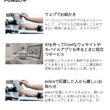
ウェブでお絵かき
アプリ
パソコンにソフトやアプリをインストー
ルして、イラストなど絵を描くことがで
きない環境にある人に、オススメのウェ
ブサービスを見つけました。ブラウザで
絵を描くことができますので、スマホで
もパソコンでも、デバイスを気にしなく
ても、どこでも絵を描くこ...
AIを作ってCoolなウェサイトや
AI
モバイルアプリを作るときに役立
つサービス
今日新しいウェサイト制作できるAIサー
ビスを知りましたので、ここに備忘録の
意味も込めてまとめたいと思います。
DoraAIは、上のXの投稿のように、ウェ
サイトを作るほかに、３Dのアニメーショ
ンも作ることができます。ログインした
polcaで応援した人から嬉しいお
polca
画面です。プロン...
知らせ
polcaで応援したマリエさんから、願いが
叶ったと嬉しいお知らせがありました。
記事をシェアします。これからも、ぜ
ひ、皆様も、マリエさんを応援してくだ
さい。