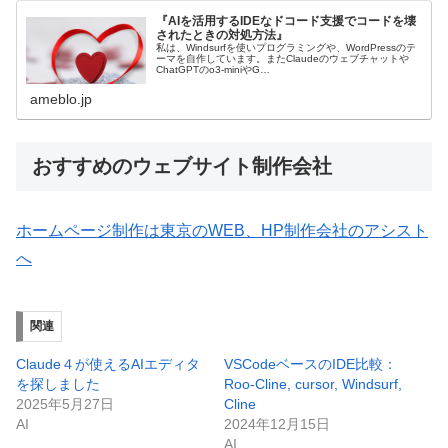
『AIを活用するIDEなドコード支援でコードを壊
されたときの対処方法』
私は、Windsurfを使いプログラミングや、WordPressのテ
ーマを自作しています。またClaudeのウェブチャットや
ChatGPTのo3-miniやG…
ameblo.jp
おすすめのウェブサイト制作会社
ホームページ制作は東京のWEB、HP制作会社のアシスト
へ
関連
Claude４が使えるAIエディタ
VSCodeベースのIDE比較：
を探しました
Roo-Cline, cursor, Windsurf,
2025年5月27日
Cline
AI
2024年12月15日
AI