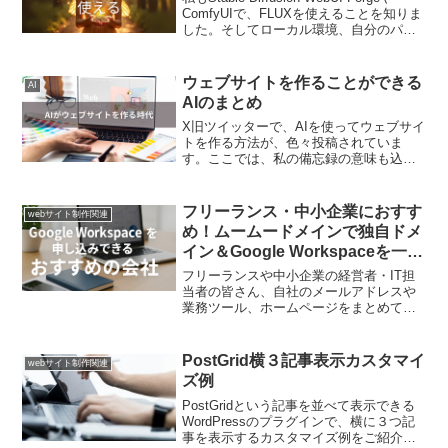
ComfyUIで、FLUXを使えることを知りま
した。そしてローカル環境、自分のパソ
コンで利用できるように、試行錯誤して
います。VRAMの関係でパソコンでFLUX
を使うことが難しい...
ウェブサイトを作ることができる
AI
AIのまとめ
X旧ツイッターで、AIを使ってウェブサイ
トを作る方法が、色々投稿されていま
す。ここでは、私の備忘録の意味も込め
て、ウェブサイトを作ることができるAI
をご紹介したいと思います。
FramerFramerは、AIが支援するウェブサ
フリーランス・中小企業におすす
webサイト制作関連
イト制作サービス...
め！ムームードメインで独自ドメ
イン＆Google Workspaceを一括
活用
フリーランスや中小企業の経営者・IT担
当者の皆さん、自社のメールアドレスや
業務ツール、ホームページをまとめて簡
単に管理できたら便利だと思いません
か？本記事では、ドメイン取得サービス
「ムームードメイン」を活用して、独自
PostGrid横３記事表示カスタマイ
webサイト制作関連
ドメインの取得からGoo...
ズ例
PostGridという記事を並べて表示できる
WordPressのプラグインで、横に３つ記
事を表示するカスタマイズ例をご紹介し