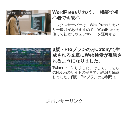
ます。横に３つ表示Posts per pageの項
目は、３。Offsetの項目を３と入力する
と、横に３つ記事を表示で...
WordPressリカバリー機能で初
webサイト制作関連
心者でも安心
エックスサーバーは、WordPressリカバ
リー機能がありますので、WordPressを
使って初めてウェブサイトを運用する方
におすすめのレンタルサーバーです。エ
ックスサーバーの独自AIが、WordPress
のトラブル解決を助けます。エックス...
β版・ProプランのみCatchyで生
AI
成される文章にWeb検索が反映さ
れるようになりました。
Twitterで、知りました。そして、こちら
のNotionのサイトの記事で、詳細を確認
しました。β版・Proプランのみ利用でき
ますが、AIが文章を生成する際に、最新
のウェブ検索結果を反映させることが出
来るので、タイムリーな話題を取り入れ
た記...
スポンサーリンク