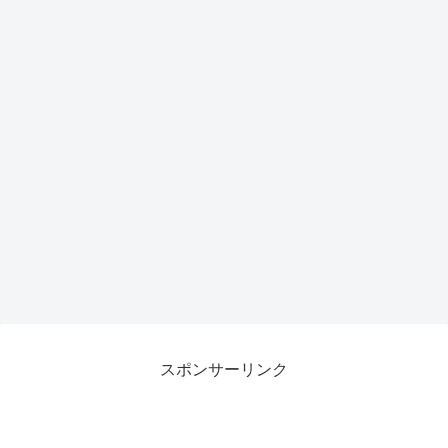
トア
ップ
で作
業効
率が
劇的
向上
スポンサーリンク