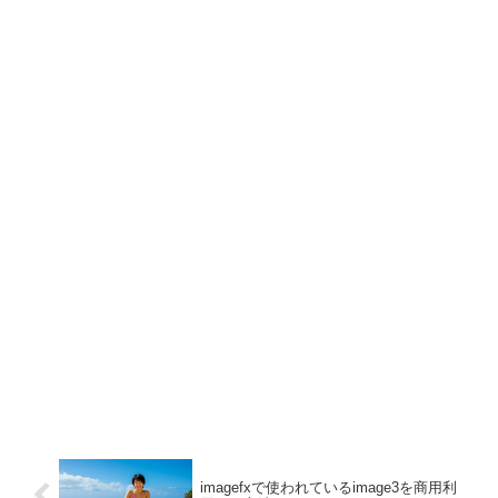
imagefxで使われているimage3を商用利