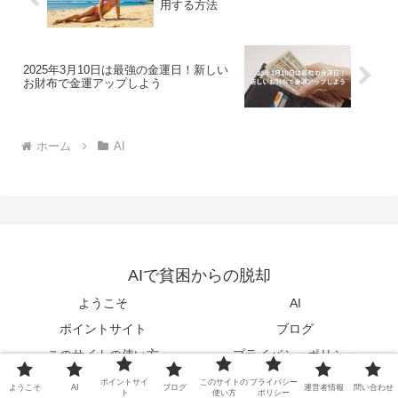
用する方法
2025年3月10日は最強の金運日！新しい
お財布で金運アップしよう
ホーム
AI
AIで貧困からの脱却
ようこそ
AI
ポイントサイト
ブログ
このサイトの使い方
プライバシーポリシー
運営者情報
問い合わせ
ポイントサイ
このサイトの
プライバシー
ようこそ
AI
ブログ
運営者情報
問い合わせ
ト
使い方
ポリシー