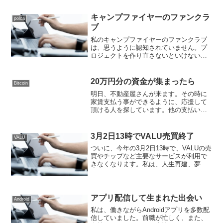
キャンプファイヤーのファンクラ
polca
ブ
私のキャンプファイヤーのファンクラブ
は、思うように認知されていません。プ
ロジェクトを作り直さないといけないと
思い悩む日々を過ごしています。SUZURI
PeopleやpolaLifeなど継続支援をお願いで
きる場所で、資金調達を目指し、早期
20万円分の資金が集まったら
Bitcoin
に...
明日、不動産屋さんが来ます。その時に
家賃支払う事ができるように、応援して
頂ける人を探しています。他の支払い先
もあり２０万円分は、最低工面したいで
す。私を助けて頂けましたら、私も
Instagramの投稿で、パフェをたくさん紹
3月2日13時でVALU売買終了
VALU
介できるように活動...
ついに、今年の3月2日13時で、VALUの売
買やチップなど主要なサービスが利用で
きなくなります。私は、人生再建、夢に
再挑戦の資金を調達したくてVALUに取り
組んできました。でも、数人の心無い人
達の妨害を受けて、私のVALUの価値が不
当に操作されてしまい、資金調達できな
アプリ配信して生まれた出会い
Android
いまま終了してしまいます。
私は、働きながらAndroidアプリを多数配
信していました。前職が忙しく、また、