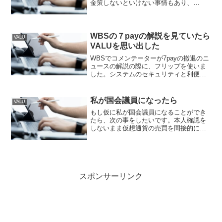
金策しないといけない事情もあり、
Googleのアプリのポリシー改定や、時代
にあったUIへの改良などアプリの対応が
できずに、配信停止になってしまったア
プリが多数あ...
WBSの７payの解説を見ていたら
VALU
VALUを思い出した
WBSでコメンテーターが7payの撤退のニ
ュースの解説の際に、フリップを使いま
した。システムのセキュリティと利便性
を天秤にかけた絵でした。利便性を向上
させて会員数が増えることを目論んでシ
ステムを設計すると、セキュリティが脆
私が国会議員になったら
VALU
弱になってしまう。...
もし仮に私が国会議員になることができ
たら、次の事をしたいです。本人確認を
しないまま仮想通貨の売買を間接的に出
来てしまうVALUに、なぜ本人確認を実施
しないのか金融庁を通じて質問したいで
す。VALU発行者が発行したVAを売買す
るだけなので、一...
スポンサーリンク