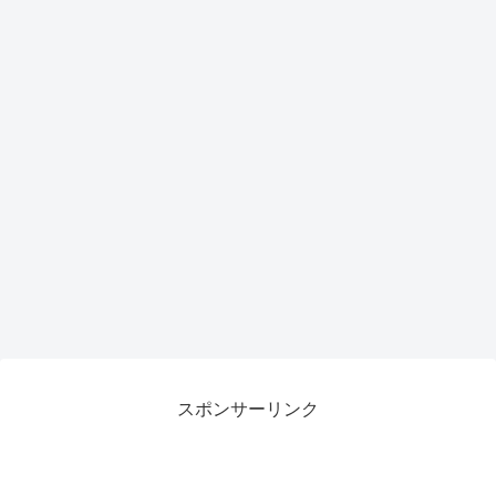
トア
ップ
で作
業効
率が
劇的
向上
スポンサーリンク