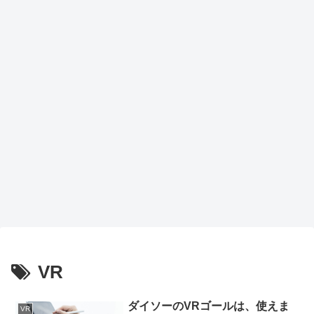
トア
ップ
で作
業効
率が
劇的
向上
VR
ダイソーのVRゴールは、使えま
VR