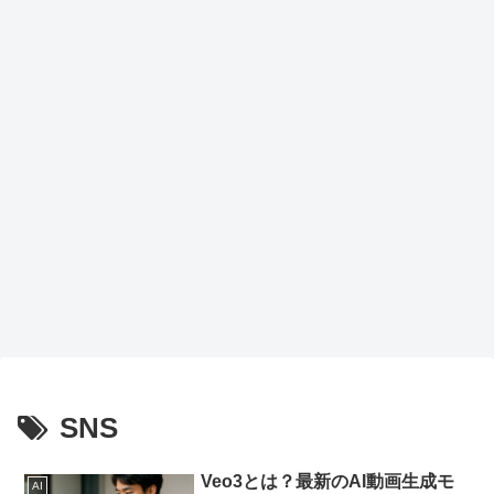
トア
ップ
で作
業効
率が
劇的
向上
SNS
Veo3とは？最新のAI動画生成モ
AI