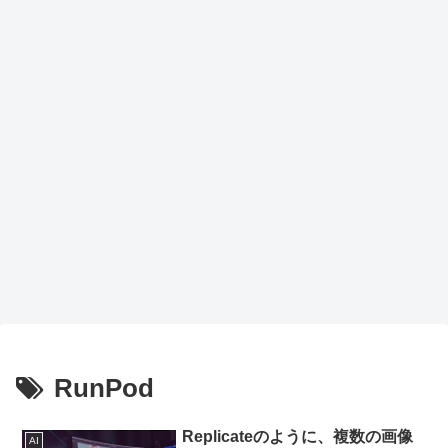
トア
ップ
で作
業効
率が
劇的
向上
RunPod
Replicateのように、複数の画像
AI