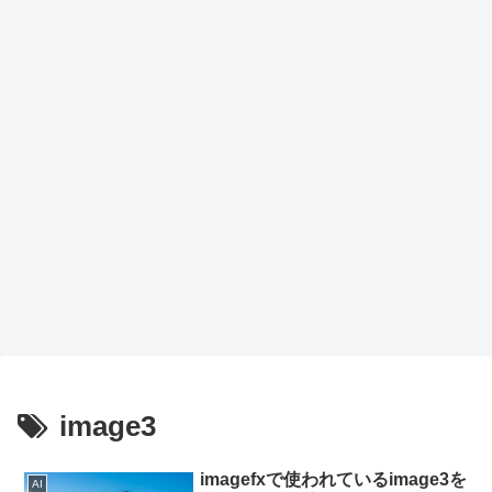
力候
補
image3
imagefxで使われているimage3を
AI