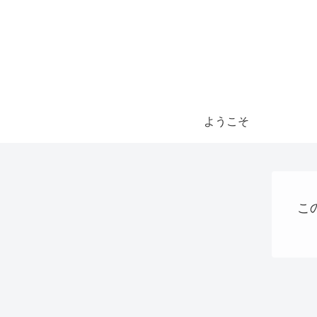
ようこそ
こ
Uncategorized
QRコード決済
大阪国際万博