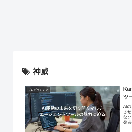
神威
K
プログラミング
ツ
AI
させ
なソ
発者