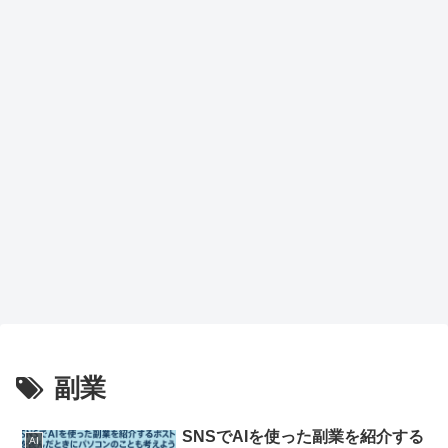
力候
トア
補
ップ
で作
業効
率が
劇的
向上
副業
SNSでAIを使った副業を紹介する
AI