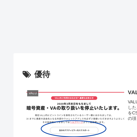
優待
V
VALU
VA
した
をC
の項