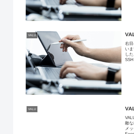
V
VALU
右目
いま
した
SS
V
VALU
VA
敵な
メッ
Fac