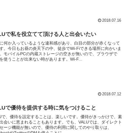
2018.07.16
ALUで私を役立てて頂ける人と出会いたい
に何か入っているような違和感があり、白目の部分が赤くなって
す。今日もお昼の炎天下の中、徒歩でWi-Fiできる場所に向かいま
。モバイルPCの内蔵ストレージの空きが無いので、ブラウザで
Hを使うことが出来ない時があります。Wi-F...
2018.07.12
ALUで優待を提供する時に気をつけること
LUで、優待を設定することは、楽しいです。優待がきっかけで、素
出会いに恵まれることもあります。でも、VALUでは、ダイレクト
セージ機能が無いので、優待の利用に関してのやり取りは、
ebookやTwitterのDMを使うことに...