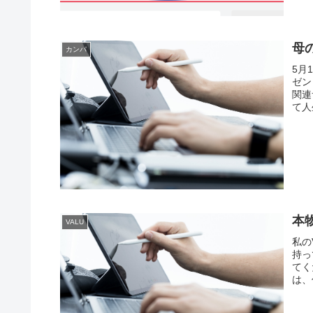
母
カンパ
5月
ゼン
関連
て人
本
VALU
私の
持っ
てく
は、