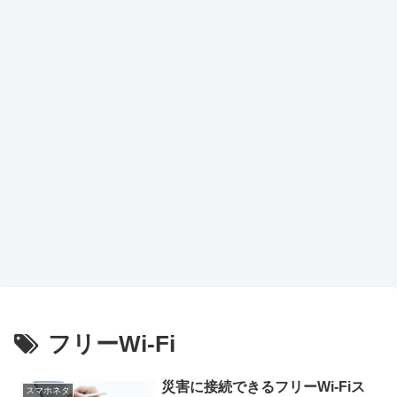
トア
ップ
で作
業効
率が
劇的
向上
フリーWi-Fi
災害に接続できるフリーWi-Fiス
スマホネタ