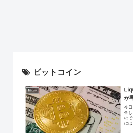
ビットコイン
Li
Bitcoin
が
今日
金し
ので
には