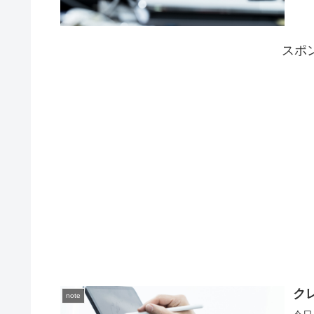
スポ
ク
note