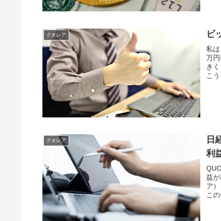
ビ
クオレア
私は
万円
きく
こう
日
クオレア
利
QU
益が
ア）
この