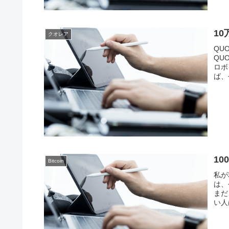
1
クオレア
QU
QU
ロボ
ば、
1
Bitcoin
私が
は、
まだ
い人