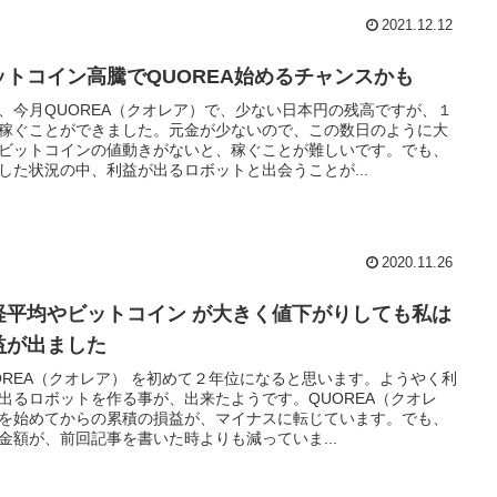
2021.12.12
ットコイン高騰でQUOREA始めるチャンスかも
、今月QUOREA（クオレア）で、少ない日本円の残高ですが、１
稼ぐことができました。元金が少ないので、この数日のように大
ビットコインの値動きがないと、稼ぐことが難しいです。でも、
した状況の中、利益が出るロボットと出会うことが...
2020.11.26
経平均やビットコイン が大きく値下がりしても私は
益が出ました
OREA（クオレア） を初めて２年位になると思います。ようやく利
出るロボットを作る事が、出来たようです。QUOREA（クオレ
を始めてからの累積の損益が、マイナスに転じています。でも、
金額が、前回記事を書いた時よりも減っていま...