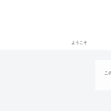
ようこそ
こ
ショッピング
AI
パソコン、タブレット、ネット機器関連