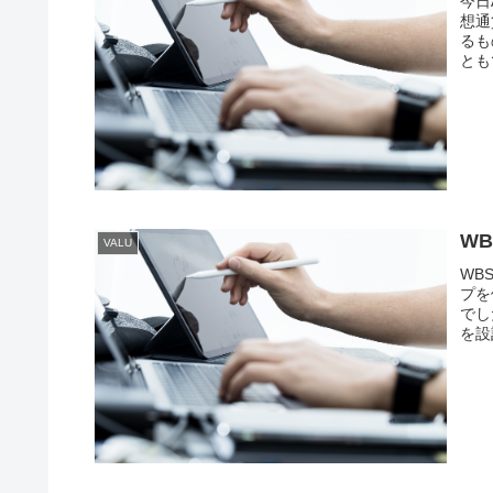
今日
想通
るも
ともで
W
VALU
WB
プを
でし
を設