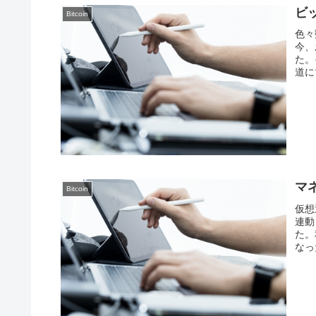
ビ
Bitcoin
色々
今、
た。
道に
マ
Bitcoin
仮想
連動
た。
なっ