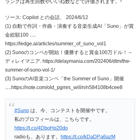
ランクは再生回数やいいね数などで評価されます。³
ソース: Copilot との会話、 2024/6/12
(1) 自動で作詞・作曲・演奏する音楽生成AI「Suno」が賞
金総額100 ….
https://ledge.ai/articles/summer_of_suno_vol1
(2) Sunoのコンペが開始！優勝すると賞金100万ドル！ –
ディレイマニア. https://delaymania.com/202406/dtm/the-
summer-of-suno-vol-1/
(3) SunoのAI音楽コンペ「the Summer of Suno」開催
….https://note.com/old_pgmrs_will/n/n584108b4cee8
#Suno
は、今、コンテストを開催中です。
私のプロフィールは、こちらです。
https://t.co/4DboHq20do
radioも、あります。
https://t.co/kDaDPa6azM