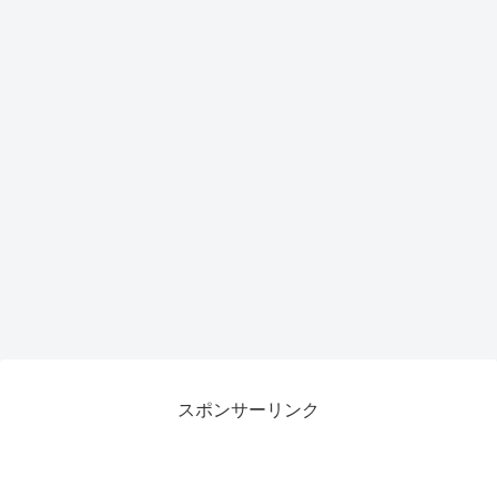
トア
ップ
で作
業効
率が
劇的
向上
スポンサーリンク