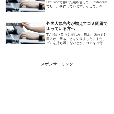
Diffusionで書いた絵を使って、Instagram
でリールを作っています。そして、今回
AIを使った動画作成サイトを知りまし
た。こちらのリンクから、作品一覧の確
認ができます。私は、プログラ...
外国人観光客が増えてゴミ問題で
クリエイター
困っている方へ
TVで路上飲みを楽しみに日本に訪れる外
国人が、居ることを知りました。また、
ゴミを持ち帰らないとか、ゴミを片付け
ない外国人観光客の問題も知りました。
観光地でも、日常の生活は、あります。
普段暮らしている人達の負担を減らすた
めに、外国人にゴミを片...
スポンサーリンク