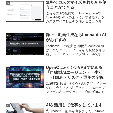
で、作業効率...
無料でカスタマイズされたAIを使
AI
うことができる
こちらのXの投稿で、Hugging Faceで
OpenAIのGPTsのように、学習モデルを
カスタマイズしたAIを使えることを知り
ました。Hugging Chat Assistantsという
サービスが、新しく始まりました。
Hugging Fa...
静止・動画生成ならLeonardo.AI
AI
がおすすめ
Leonardo.AIの魅力と活用法Leonardo.AI
は、クリエイティビティを可視化させる
新しいジェネレーティブAIツールです。
AIによる画像生成がこれまでにないほど
簡単かつ自由に行えるようになり、デジ
タルアートの創造に革命をもたらして...
OpenClaw × シンVPSで始める
AI
「自律型AIエージェント」生活
— 仕組み・リスク・運用の全貌
2026年2月6日、シンVPSのアプリイメー
ジに、今もっとも注目されているオープ
ンソースAIエージェント「OpenClaw（オ
ープンクロー）」が追加されました。こ
れまで「AIとチャットする」だけだった
体験が、このツールによって「AIにPC
AIを活用して仕事をしています
AI
操...
先日noteで、記事を書きました。Stable