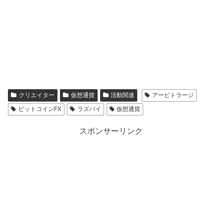
クリエイター
仮想通貨
活動関連
アービトラージ
ビットコインFX
ラズパイ
仮想通貨
スポンサーリンク