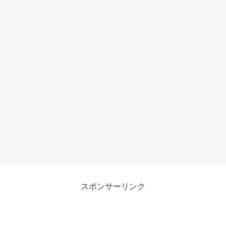
力候
補
スポンサーリンク