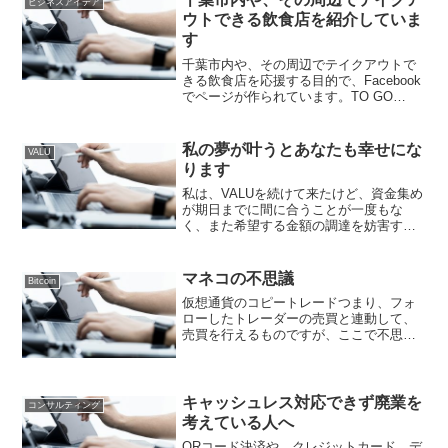
ビジネスアイデア
ウトできる飲食店を紹介していま
す
千葉市内や、その周辺でテイクアウトで
きる飲食店を応援する目的で、Facebook
でページが作られています。TO GO
CHIBA というFacebookページでは、千
葉市内や、その周辺でテイクアウトでき
る飲食店のメニューやお店を紹介してい
私の夢が叶うとあなたも幸せにな
VALU
ま...
ります
私は、VALUを続けて来たけど、資金集め
が期日までに間に合うことが一度もな
く、また希望する金額の調達を妨害する
人もいるので苦戦を強いられています。
私は、VALUのビックアップなどを見てい
てVALUには、素敵な人が沢山いると思い
マネコの不思議
Bitcoin
ました。私が知...
仮想通貨のコピートレードつまり、フォ
ローしたトレーダーの売買と連動して、
売買を行えるものですが、ここで不思議
な体験をしました。私をマネコでフォロ
ーしている人で、利益が出ている人と赤
字になった人の両方がいるのです。な
ぜ、赤字になるのか。私は、...
キャッシュレス対応できず廃業を
コンサルティング
考えている人へ
QRコード決済や、クレジットカード、デ