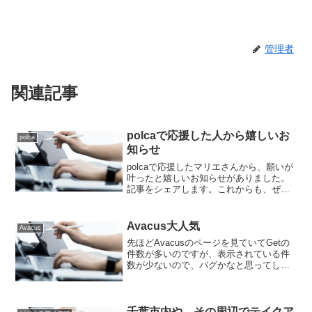
管理者
関連記事
polcaで応援した人から嬉しいお
polca
知らせ
polcaで応援したマリエさんから、願いが
叶ったと嬉しいお知らせがありました。
記事をシェアします。これからも、ぜ
ひ、皆様も、マリエさんを応援してくだ
さい。
Avacus大人気
Avacus
先ほどAvacusのページを見ていてGetの
件数が多いのですが、表示されている件
数が少ないので、バグかなと思ってしま
いました。でも、Twitterで、丁寧に教え
ていただける人のお陰で、現在進行形の
オファーが多く、未成立のオファーが少
ない状況...
千葉市内や、その周辺でテイクア