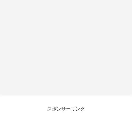
トア
ップ
で作
業効
率が
劇的
向上
スポンサーリンク