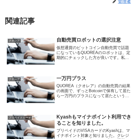
管理者
関連記事
自動売買ロボットの選択注意
クオレア
仮想通貨のビットコイン自動売買で話題
になっているQUOREAのロボットは、定
期的にチェックした方が良いです。私
は、折角マージンコール対策の意味も込
めて昨日2000円追加入金したのに、今日
仕事が終わり仮想通貨取引所の残高を見
たら、昨日までの利...
一万円プラス
クオレア
QUOREA（クオレア）の自動売買の結果
の画面で、ずっとBotcoinで保有して居た
ら一万円のプラスになって居たという表
示がありました。QUOREAの実績今月
も、今の所プラスになって居ます。早く
10万円以上で運用できるようになりたい
と思って...
Kyashもマイナポイント利用でき
プリペイドカード
ることを知りました。
プリペイドのVISAカードのKyashは、マ
イナポイント対象と知りました。クレジ