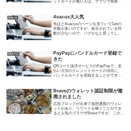
ットカードが無い人は、アプリで簡単に
作る事ができるKyashを活用すると良い
と思います。Kyashのマイナポイントの
キャンペーンページは、こちらです。
Avacus大人気
Avacus
Kyash...
先ほどAvacusのページを見ていてGetの
件数が多いのですが、表示されている件
数が少ないので、バグかなと思ってしま
いました。でも、Twitterで、丁寧に教え
ていただける人のお陰で、現在進行形の
オファーが多く、未成立のオファーが少
ない状況...
PayPayにバンドルカード登録で
決済方法
きた
QRコード決済サービスのPayPayで、支
払い方法のクレジットカードの項目に、
バンドルカードを登録することができま
した。今、PayPayのアカウントを作ると
500円分のチャージをもらえます。今の参
加予定店舗を見ると居酒屋や飲食店が多
Braveのウォレット認証制限が撤
仮想通貨
そうです...
廃されました
広告ブロックが出来て仮想通貨のウォレ
ットがあり、リワードを稼ぐことができ
ると人気のブラウザBraveですが、この度
日本でも仮想通貨交換業者との認証の制
限が、撤廃されました。これまでは、バ
ージョンの違うBraveを含めて、合計４つ