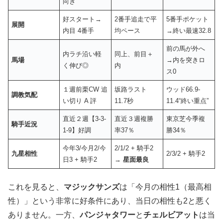
向き
好スタート→
2番手追走で平
5番手ポケット
展開
内目 4番手
均ペース
→終い最速32.8
前の馬が外へ
内ラチ沿い軽
同上、前目＋
馬場
→内を突きロ
く伸び◎
内
ス0
１週前栗CW 追
坂路ラスト
ウッド66.9‐
調教気配
い切り A 評
11.7秒
11.4“終い重点”
直近２週【3-3-
直近３週複勝
東京芝今季複
騎手近況
1-9】好調
率37％
勝34％
今年3/今月2/今
2/1/2 + 騎手2
九星相性
2/3/2 + 騎手2
日3 + 騎手2
→
星面最良
これを見ると、
マジックサンズ
は「今月の相性1（最高相
性）」という非常に好条件にあり、当日の相性も2と悪く
ありません。一方、
パンジャタワー
と
チェルビアット
は当