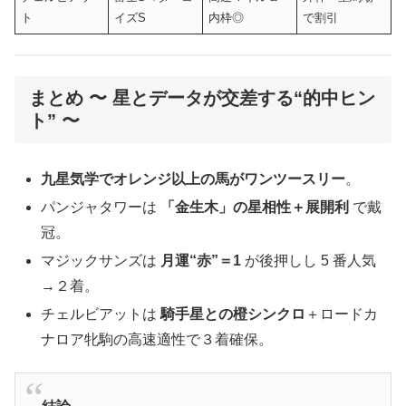
ト
イズS
内枠◎
で割引
まとめ 〜 星とデータが交差する“的中ヒン
ト” 〜
九星気学でオレンジ以上の馬がワンツースリー
。
パンジャタワーは
「金生木」の星相性＋展開利
で戴
冠。
マジックサンズは
月運“赤”＝1
が後押しし 5 番人気
→２着。
チェルビアットは
騎手星との橙シンクロ
＋ロードカ
ナロア牝駒の高速適性で３着確保。