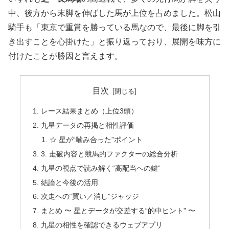
中、後方から末脚を伸ばした馬が上位を占めました。松山
騎手も「東京で重賞を勝っている馬なので、最後に脚を引
き出すことを心掛けた」と振り返っており、展開を味方に
付けたことが勝因と言えます。
目次
レース結果まとめ（上位3頭）
九星データの再掲と相性評価
☆ 星が“噛み合った”ポイント
3. 走破内容と競馬的ファクターの総合分析
九星の視点で読み解く“高配当への鍵”
結論と今後の活用
次走への“買い／消し”ジャッジ
まとめ 〜 星とデータが交差する“的中ヒント” 〜
九星の相性を確認できるウェブアプリ