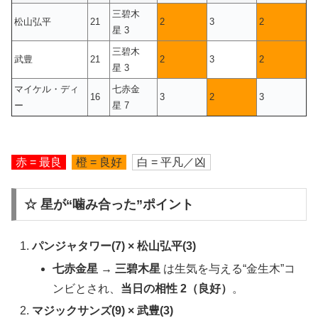
三碧木
松山弘平
21
2
3
2
星 3
三碧木
武豊
21
2
3
2
星 3
マイケル・ディ
七赤金
16
3
2
3
ー
星 7
赤 = 最良
橙 = 良好
白 = 平凡／凶
☆ 星が“噛み合った”ポイント
パンジャタワー(7) × 松山弘平(3)
七赤金星 → 三碧木星
は生気を与える“金生木”コ
ンビとされ、
当日の相性 2（良好）
。
マジックサンズ(9) × 武豊(3)