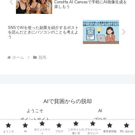
ConoHa AI Canvasで手軽にAI画像生成を
楽しもう
SNSでAIを使った副業を紹介するポスト
を読んだときにパソコンのことも考えよ
う
ホーム
競馬
AIで貧困からの脱却
ようこそ
AI
ポイントサイト
ブログ
このサイトの使い方
プライバシーポリシー
ポイントサイ
このサイトの
プライバシー
ようこそ
AI
ブログ
運営者情報
問い合わせ
ト
使い方
ポリシー