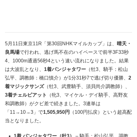
5月11日東京11R「第30回NHKマイルカップ」は、
晴天・
良馬場
で行われ、逃げ馬不在のハイペースで前半3F33秒
4、1000m通過56秒4という速い流れになりました。結果
は大波乱となり、
1着パンジャタワー
（牡3、騎手：松山
弘平、調教師：橋口慎介）が1分31秒7で逃げ切り優勝、
2
着マジックサンズ
（牡3、武豊騎手、須貝尚介調教師）、
3着チェルビアット
（牝3、マイケル・デイ騎手、高野友
和調教師）がクビ差で続きました。3連単は
「11→10→3」で
1,505,950円
（100円払戻）という超高配
当となりました。
1着 パンジャタワー（牡3）
– 騎手：松山弘平、調教