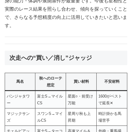
身の能力・体調や展開条件が最重要です。今後も星相性と
実際のレース結果を照らし合わせ、傾向を探っていくこと
で、さらなる予想精度の向上に活用していきたいと思いま
す。
次走への“買い／消し”ジャッジ
秋へのローテ
馬名
買い材料
不安材料
想定
パンジャタワ
富士S→マイル
星面○・前受け
1600がベスト
ー
CS
万能
で延長✕
マジックサン
スワンS→マイ
星周り秋も上
時計掛かる馬
ズ
ルCS
昇期
場苦手
チェルビアッ
富士S→ターコ
高速マイル＆
外枠・重馬場