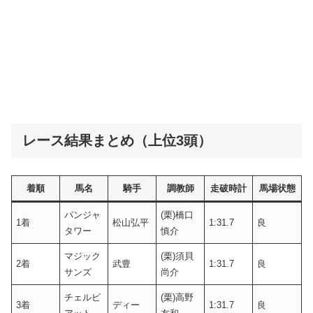
レース結果まとめ（上位3頭）
着順
馬名
騎手
調教師
走破時計
馬場状態
パンジャ
(栗)橋口
1着
松山弘平
1:31.7
良
タワー
慎介
マジック
(栗)須貝
2着
武豊
1:31.7
良
サンズ
尚介
チェルビ
(栗)高野
3着
ディー
1:31.7
良