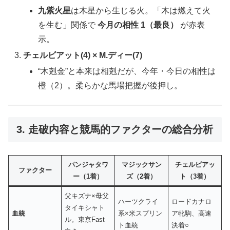
九紫火星
は木星から生じる火。「木は燃えて火
を生む」関係で
今月の相性 1（最良）
が赤表
示。
チェルビアット(4) × M.ディー(7)
“木剋金”と本来は相剋だが、今年・今日の相性は
橙（2）。柔らかな馬場把握が後押し。
3. 走破内容と競馬的ファクターの総合分析
パンジャタワ
マジックサン
チェルビアッ
ファクター
ー（1着）
ズ（2着）
ト（3着）
父キズナ×母父
ハーツクライ
ロードカナロ
タイキシャト
血統
系×米スプリン
ア牝駒、高速
ル。東京Fast
ト血統
決着○