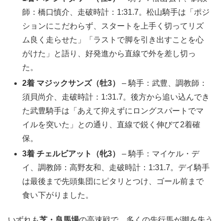
師：橋口慎介、走破時計：1:31.7。松山騎手は「ポジ
ションにこだわらず、スタートを上手く切ってリズ
ム良く走らせた」「ラストで脚を引き出すことを心
がけた」と語り、好発進から直線で外を差し切っ
た。
2着 マジックサンズ（牡3）
– 騎手：武豊、調教師：
須貝尚介、走破時計：1:31.7。後方から追い込んでき
た武豊騎手は「あえて抑えずにロングスパートでマ
イルを突いた」との通り、直線で鋭く伸びて2着確
保。
3着 チェルビアット（牝3）
– 騎手：マイケル・デ
イ、調教師：高野友和、走破時計：1:31.7。デイ騎手
は最後まで先頭集団にピタリとつけ、ゴール前まで
食い下がりました。
いずれも
芝・良馬場
の高速戦で、多くの先行馬が脚を失う