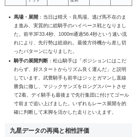
アット
友和
馬場・展開
：当日は晴天・良馬場。逃げ馬不在のま
ま進み、実質的に総騎手のハイペース戦となりまし
た。前半3F33.4秒、1000m通過56.4秒という速い流
れにより、先行勢は総崩れ。最後方待機から差し切
ったパターンになりました。
騎手の展開判断
：松山騎手は「ポジションにはこだ
わらず、好スタートからリズム良く運んだ」と説明
しています。武豊騎手も前半はジッとガマンし直線
勝負に徹し、マジックサンズをロングスパートさせ
て2着。デイ騎手も最後まで先行集団に付けてゴール
寸前まで追い上げました。いずれもレース展開を的
確に判断して末脚を活かした走りといえます。
九星データの再掲と相性評価