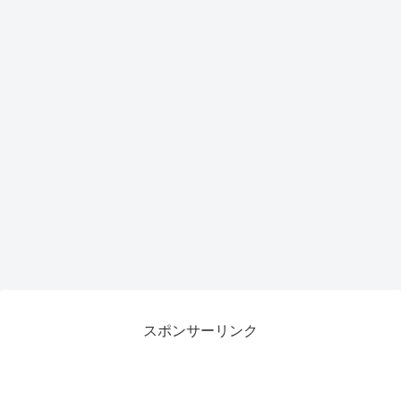
力候
がも
補
らえ
るチ
ャン
ス
スポンサーリンク