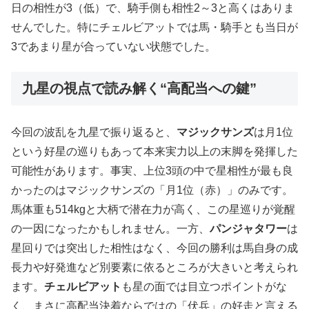
日の相性が3（低）で、騎手側も相性2～3と高くはありま
せんでした。特にチェルビアットでは馬・騎手とも当日が
3であまり星が合っていない状態でした。
九星の視点で読み解く“高配当への鍵”
今回の波乱を九星で振り返ると、
マジックサンズ
は月1位
という好星の巡りもあって本来実力以上の末脚を発揮した
可能性があります。事実、上位3頭の中で星相性が最も良
かったのはマジックサンズの「月1位（赤）」のみです。
馬体重も514kgと大柄で潜在力が高く、この星巡りが覚醒
の一因になったかもしれません。一方、
パンジャタワー
は
星回りでは突出した相性はなく、今回の勝利は馬自身の成
長力や好発進など別要素に依るところが大きいと考えられ
ます。
チェルビアット
も星の面では目立つポイントがな
く、まさに高配当決着ならではの「伏兵」の好走と言える