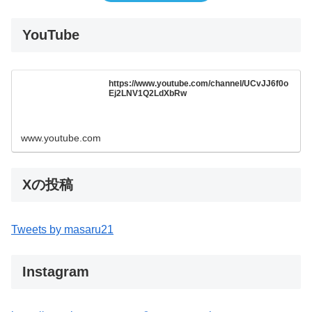
YouTube
https://www.youtube.com/channel/UCvJJ6f0o
Ej2LNV1Q2LdXbRw
www.youtube.com
Xの投稿
Tweets by masaru21
Instagram