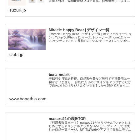
取得＆合格。WordPressブログ製作。pinterestしてます。
ココナラ活用中 Stable Diffu...
suzuri.jp
Miracle Happy Bear | デザイン一覧
| Miracle Happy Bear | デザイン一覧 | ボディバリエーショ
ン：Tシャツ,iPhone11 ケース,トレーナー,iPhone12 ケー
ス,ラグランTシャツ,長袖Tシャツ,レディースTシャツ,全面
プリントTシャツ,iPh...
clubt.jp
bona-mobile
登録料や月額維持費、商品製作費など無料で初期費用は一
切かかりません。 お気に入りのデザインをアップするだけ
で自分だけのオリジナルグッズを1つから製作できます。
注文が入ってから製造がおこなわれる受注生産システムな
ので在庫管理などの心配もあり...
www.bonathia.com
masaru21の通販TOP
【利用者数日本一！】masaru21がオリジナルTシャツをは
じめとするオリジナルグッズをUP-T(アップティー)で作成
した商品一覧ページ。UP-TはWebやアプリで簡単にデザイ
ンでき、どこよりも格安で送料完全無料。創業70年で品質
も安心。