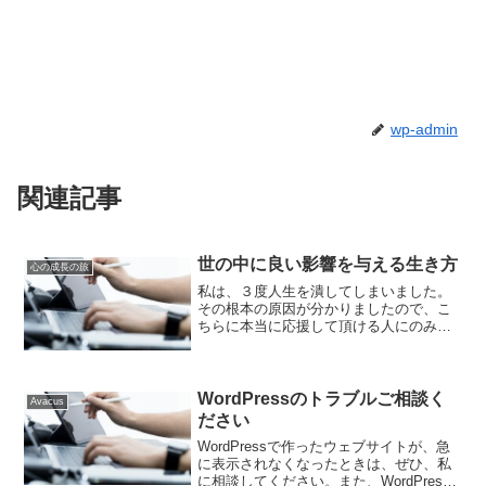
wp-admin
関連記事
世の中に良い影響を与える生き方
心の成長の旅
私は、３度人生を潰してしまいました。
その根本の原因が分かりましたので、こ
ちらに本当に応援して頂ける人にのみ読
んで欲しいという願いを込めて投稿しま
した。これに関連して私の思いなどは、
私のブログを読んでください。私は、長
い人生を生きてきてツイン...
WordPressのトラブルご相談く
Avacus
ださい
WordPressで作ったウェブサイトが、急
に表示されなくなったときは、ぜひ、私
に相談してください。また、WordPress