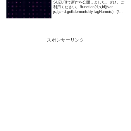
SUZURIで新作を公開しました。ぜひ、ご
利用ください。!function(d,s,id){var
js,fjs=d.getElementsByTagName(s);if(!d.g
etElementById(id)){js=d.create...
スポンサーリンク