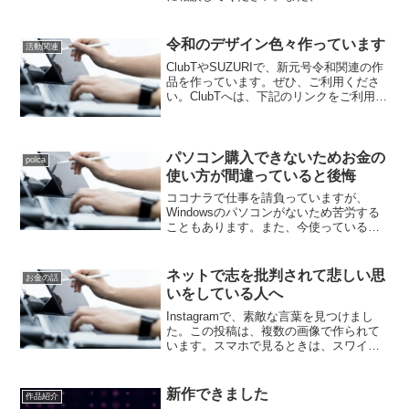
の管理画面にログインできない時も、私
に相談してください。ご本人様が担当し
ているウェブサイトのみ対応させて頂き
令和のデザイン色々作っています
活動関連
ます。A...
ClubTやSUZURIで、新元号令和関連の作
品を作っています。ぜひ、ご利用くださ
い。ClubTへは、下記のリンクをご利用く
ださい。SUZURIの私の販売ページは、こ
ちらです。私のブランドのfacebookペー
ジは、ここです。
パソコン購入できないためお金の
polca
使い方が間違っていると後悔
ココナラで仕事を請負っていますが、
Windowsのパソコンがないため苦労する
こともあります。また、今使っている
MacBookAirが古くなり内蔵SSDにエラー
が発生してしまっているため、OSのクリ
ーンインストールすることもできず、外
ネットで志を批判されて悲しい思
お金の話
部SS...
いをしている人へ
Instagramで、素敵な言葉を見つけまし
た。この投稿は、複数の画像で作られて
います。スマホで見るときは、スワイプ
してください。パソコンで、この埋め込
みで見る人は、＞をクリックして画像を
切り替えてください。私は、理解して頂
新作できました
作品紹介
けたり資金面で支...