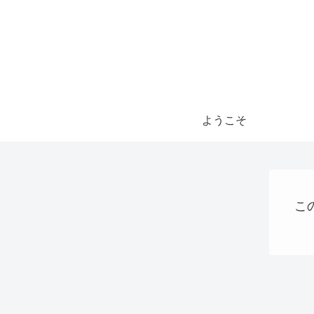
ようこそ
こ
ステーブルコイン
QRコード決済
AI