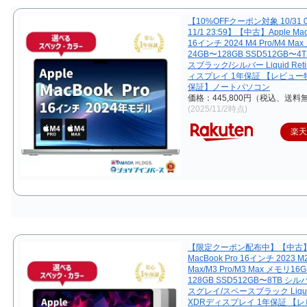
【10%OFFクーポン対象 10/31 0
11/1 23:59】【中古】Apple Mac
16インチ 2024 M4 Pro/M4 Ma
24GB〜128GB SSD512GB〜4
スブラック/シルバー Liquid Reti
ィスプレイ 1年保証 【レビュ
保証】ノートパソコン
価格：445,800円（税込、送料無
(2025/11/2時点)
楽
【限定クーポン配布中】【中古】A
MacBook Pro 16インチ 2023 M2
Max/M3 Pro/M3 Max メモリ16
128GB SSD512GB〜8TB シ
スグレイ/スペースブラック Liquid 
XDRディスプレイ 1年保証 【