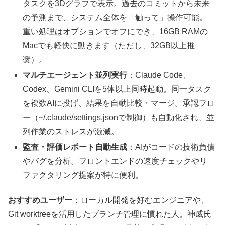
タスクを3Dグラフで表示。過去のコミットから未来
の予測まで、システム全体を「触って」操作可能。
重い処理はオプションでオフにでき、16GB RAMの
Macでも軽快に動きます（ただし、32GB以上推
奨）。
マルチエージェント並列実行
：Claude Code、
Codex、Gemini CLIを5体以上同時起動。同一タスク
を複数AIに投げ、結果を自動比較・マージ。承認フロ
ー（~/.claude/settings.jsonで制御）も自動化され、並
列作業のストレスが激減。
監査・評価レポート自動生成
：AIがコードの技術負債
やバグを分析。フロントエンドの速度チェックやリ
ファクタリング提案が特に便利。
おすすめユーザー
：ローカル開発を好むエンジニアや、
Git worktreeを活用したブランチ管理に慣れた人。神威氏