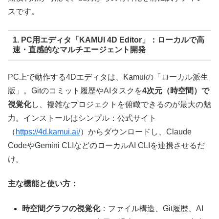
スです。
1. PC用エディタ「KAMUI 4D Editor」：ローカルで高
速・直感的なマルチエージェント開発
PC上で動作する4Dエディタは、Kamuiの「ローカル派生
版」。Gitのコミット履歴やAIタスクを
4次元（時空間）で
視覚化
し、複雑なプロジェクトを俯瞰できるのが最大の魅
力。インストールはシンプル：公式サイト
（
https://4d.kamui.ai/
）からダウンロードし、Claude
CodeやGemini CLIなどのローカルAI CLIを連携させるだ
け。
主な機能と使い方：
時空間グラフの視覚化
：ファイル構造、Git履歴、AI