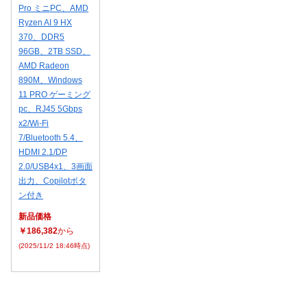
Pro ミニPC、AMD
Ryzen AI 9 HX
370、DDR5
96GB、2TB SSD、
AMD Radeon
890M、Windows
11 PRO ゲーミング
pc、RJ45 5Gbps
x2/Wi-Fi
7/Bluetooth 5.4、
HDMI 2.1/DP
2.0/USB4x1、3画面
出力、Copilotボタ
ン付き
新品価格
￥186,382
から
(2025/11/2 18:46時点)