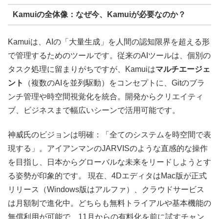
Kamuiの全体像：なぜ今、Kamuiが必要なのか？
Kamuiは、AIの「大量生成」を人間の認知限界を超える形
で管理するためのツールです。従来のAIツールは、個別の
タスク処理に留まりがちですが、Kamuiは
マルチエージェ
ント
（複数のAIを並列駆動）をコンセプトに、Gitのブラ
ンチ管理や時空間視覚化を統合。開発からクリエイティ
ブ、ビジネスまで幅広いシーンで活用可能です。
神威氏のビジョンは明確：「全てのシステムを時空間で表
現する」。アイアンマンのJARVISのような直感的な操作
を目指し、日本からグローバルな未来をリードしようとす
る姿勢が印象的です。 現在、4DエディタはMac版が正式
リリース（Windows版はアルファ）、クラウドサービス
は月額制で進化中。どちらも無料トライアルや基本機能の
無償利用が可能で、11月からの有料化を前に試すチャン