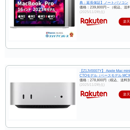
典：延長保証】ノートパソコン
価格：239,800円～（税込、送
(2025/11/2時点)
楽
【Z1JV0007Y】 Apple Mac min
CTOモデル（ベースモデル MCX44
価格：278,800円（税込、送料別
(2025/11/2時点)
楽