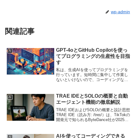
wp-admin
関連記事
GPT-4oとGitHub Copilotを使っ
AI
てプログラミングの生産性を目指
す
私は、生成AIを使ってプログラミングを
行っています。短時間に集中して作業し
ないといけないので、コーディングなど
は、生成AIを使っています。無料のAIで
も、コーディングなどで活用できるの
で、とても頼もしいです。お勧めのAI無
TRAE IDEとSOLOの概要と自動
AI
料リートン無料でG...
エージェント機能の徹底解説
TRAE IDEおよびSOLOの概要と設計思想
TRAE IDE（読み方: /treɪ/）は、TikTokの
開発元で知られるByteDance社が2025年
にリリースしたAI統合開発環境です。VS
Codeをベースにフォークして作られてお
り、...
AIを使ってコーディングできる
AI