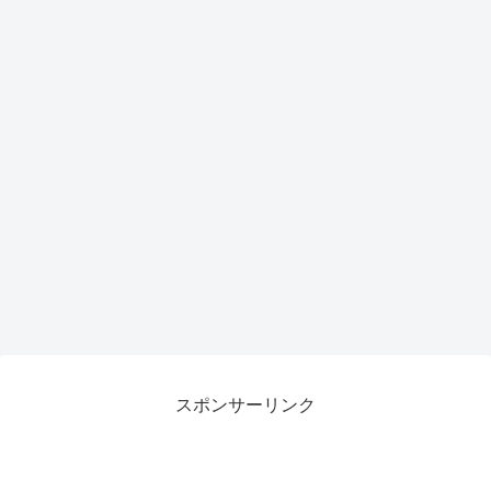
トア
ップ
で作
業効
率が
劇的
向上
スポンサーリンク