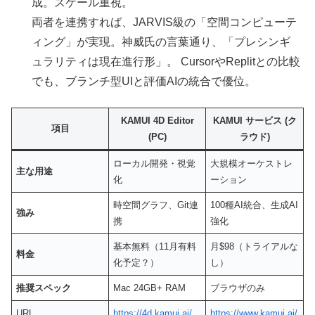
成。スケール重視。
両者を連携すれば、JARVIS級の「空間コンピューテ
ィング」が実現。神威氏の言葉通り、「プレシンギ
ュラリティは現在進行形」。 CursorやReplitとの比較
でも、ブランチ型UIと評価AIの統合で優位。
KAMUI 4D Editor
KAMUI サービス (ク
項目
(PC)
ラウド)
ローカル開発・視覚
大規模オーケストレ
主な用途
化
ーション
時空間グラフ、Git連
100種AI統合、生成AI
強み
携
強化
基本無料（11月有料
月$98（トライアルな
料金
化予定？）
し）
推奨スペック
Mac 24GB+ RAM
ブラウザのみ
URL
https://4d.kamui.ai/
https://www.kamui.ai/