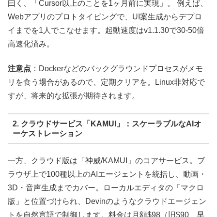
曰く、「Cursor以上のことを1ヶ月前に実現」。 例えば、
Webアプリのプロトタイピングで、UI案生成からデプロ
イまでを1人でこなせます。起動速度はv1.1.30で30-50倍
高速化済み。
注意点
：Dockerなどのバックグラウンドプロセスがメモ
リを食う場合があるので、定期クリアを。Linux非対応で
すが、将来的な拡張が期待されます。
2. クラウドサービス「KAMUI」：スケーラブルなAIオ
ーケストレーション
一方、クラウド版は「神威/KAMUI」のコアサービス。ブ
ラウザ上で100種以上のAIエージェントを統括し、動画・
3D・音声生成までカバー。ローカルエディタの「マクロ
版」と位置づけられ、Devinのようなクラウドエージェン
トを自然言語で制御します。料金は月額$98（旧$90、早