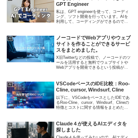
GPT Engineer
私は、GPT engineerを使って、コーディ
ング、ソフト開発を行っています。AIを
利用して、コーディングができるので、
生産性の向上を図ることができるので助
かっています。GPT Engineerの特徴GPT
Engineerは、AIを活用...
ノーコードでWebアプリやウェブ
AI
サイトを作ることができるサービ
スをまとめました。
X旧Twitterなどの投稿で、ノーコードのツ
ールを活用すると無料でウェブサイトや
Webアプリを開発できるという投稿が散
見されるますが、実際には無料で使わる
枠が決まっていたり、商用利用の場合は
有料プランを利用するように決まってい
VSCodeベースのIDE比較：Roo-
AI
るサービスも...
Cline, cursor, Windsurf, Cline
以下に、VSCodeをベースとしたIDEであ
るRoo-Cline、cursor、Windsurf、Clineの
特徴とコストに関する情報をまとめた表
を示します。IDE特徴コストその他の情報
Roo-Cline- VSCodeベース- 無料プラン...
Claude４が使えるAIエディタを
AI
探しました
Claude４を使ってみたいので、AIエディ