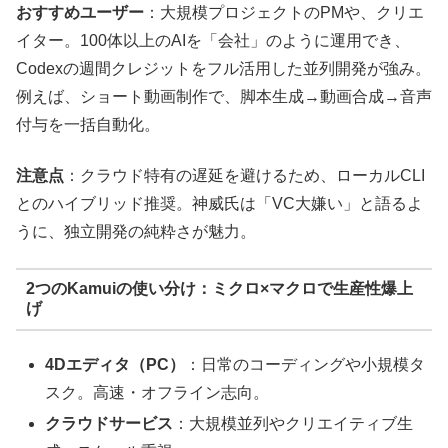
おすすめユーザー
：大規模プロジェクトのPMや、クリエ
イター。100体以上のAIを「会社」のように運用でき、
Codexの週間クレジットをフル活用した並列開発が強み。
例えば、ショート動画制作で、脚本生成→動画合成→音声
付与を一括自動化。
注意点
：クラウド特有の遅延を避けるため、ローカルCLI
とのハイブリッド推奨。神威氏は「VC大嫌い」と語るよ
うに、独立開発の純粋さが魅力。
2つのKamuiの使い分け：ミクロ×マクロで生産性爆上
げ
4Dエディタ（PC）
：日常のコーディングや小規模タ
スク。高速・オフライン志向。
クラウドサービス
：大規模並列やクリエイティブ生