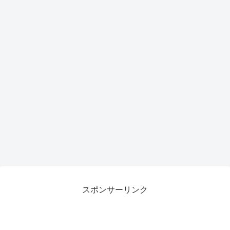
トア
ップ
で作
業効
率が
劇的
向上
スポンサーリンク