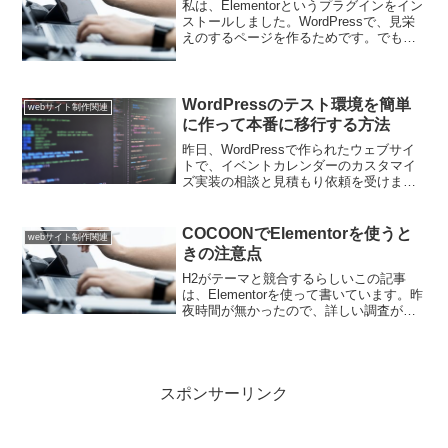
私は、Elementorというプラグインをイン
ストールしました。WordPressで、見栄
えのするページを作るためです。でも、
いざ使おうとすると、Elementorをインス
トールした二つのWordPress共に、正常
に動作しないです。現時点...
WordPressのテスト環境を簡単
webサイト制作関連
に作って本番に移行する方法
昨日、WordPressで作られたウェブサイ
トで、イベントカレンダーのカスタマイ
ズ実装の相談と見積もり依頼を受けまし
た。イベントカレンダーのプラグインの
テストのため、早期に簡単にWordPress
のテスト環境が必要でした。それで閃い
COCOONでElementorを使うと
webサイト制作関連
たのが、...
きの注意点
H2がテーマと競合するらしいこの記事
は、Elementorを使って書いています。昨
夜時間が無かったので、詳しい調査がで
きませんでした。今、調査した結果H2の
見出しがテーマと競合するみたいです。
そのため、H2を選択した場合のみ、グラ
デーション...
スポンサーリンク