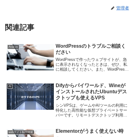
管理者
関連記事
WordPressのトラブルご相談く
Avacus
ださい
WordPressで作ったウェブサイトが、急
に表示されなくなったときは、ぜひ、私
に相談してください。また、WordPress
の管理画面にログインできない時も、私
に相談してください。ご本人様が担当し
ているウェブサイトのみ対応させて頂き
Difyからパイワールド、Wineが
AI
ます。A...
インストールされたUbuntuデス
クトップも使えるVPS
シンVPSは、ゲームやAIツールの利用に
特化した高性能な仮想プライベートサー
バーです。リモートデスクトップ利用や
Windowsアプリケーションの実行が可能
で、特にオンラインゲームに最適な環境
を提供します。Difyも簡単にインストー
Elementorがうまく使えない時
webサイト制作関連
ルでき、幅広い用途に対応しています。