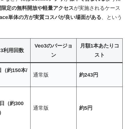
へ期間限定の無料開放や軽量アクセス
が実施されるケース
pace単体の方が実質コスパが良い場面がある
、という
Veo3のバージョ
月額1本あたりコ
o3利用回数
ン
スト
日（約150本/
通常版
約243円
/日（約300
通常版
約5円
）