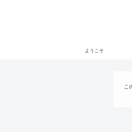
ようこそ
こ
AI
稼ぐ
VPS