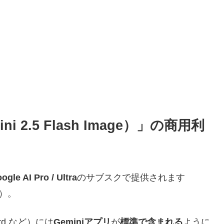
i 2.5 Flash Image）」の商用利
ogle AI Pro / Ultra
のサブスクで提供されます
記）。
dard など）には
Geminiアプリ
が
標準で含まれる
ように