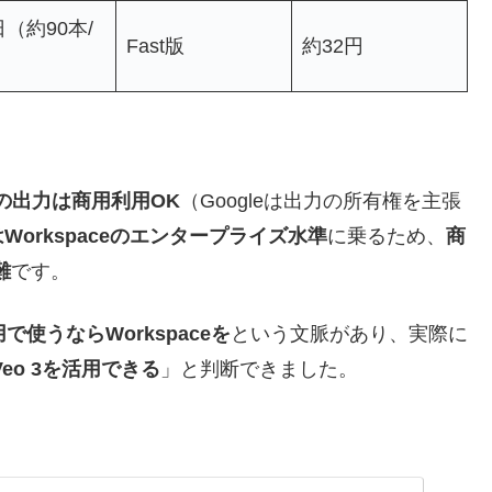
日（約90本/
Fast版
約32円
mage）の出力は商用利用OK
（Googleは出力の所有権を主張
orkspaceのエンタープライズ水準
に乗るため、
商
難
です。
で使うならWorkspaceを
という文脈があり、実際に
eo 3を活用できる
」と判断できました。