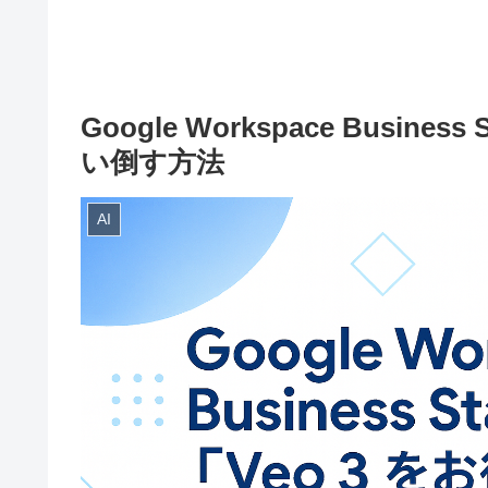
Google Workspace Busine
い倒す方法
AI