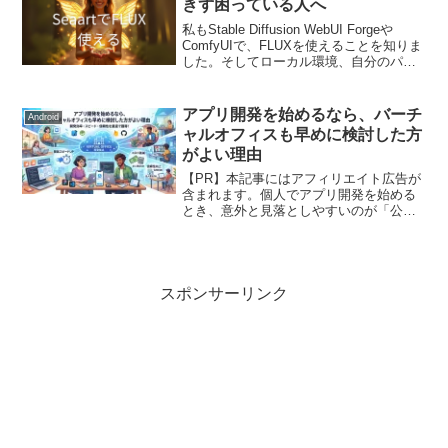
きず困っている人へ
私もStable Diffusion WebUI Forgeや
ComfyUIで、FLUXを使えることを知りま
した。そしてローカル環境、自分のパソ
コンで利用できるように、試行錯誤して
います。VRAMの関係でパソコンでFLUX
を使うことが難しい...
アプリ開発を始めるなら、バーチ
Android
ャルオフィスも早めに検討した方
がよい理由
【PR】本記事にはアフィリエイト広告が
含まれます。個人でアプリ開発を始める
とき、意外と見落としやすいのが「公開
される住所」の問題です。Google Playや
App Storeでアプリを公開する場合、開発
者情報として氏名、メールアドレス、
住...
スポンサーリンク