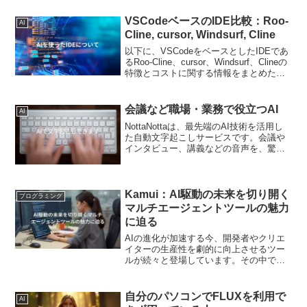
記事を書いています。それぞれのアプリ
やソフトのことは、ネットで詳しい記事
VSCodeベースのIDE比較：Roo-
AI
が色々とありますの...
Cline, cursor, Windsurf, Cline
以下に、VSCodeをベースとしたIDEであ
るRoo-Cline、cursor、Windsurf、Clineの
特徴とコストに関する情報をまとめた表
を示します。IDE特徴コストその他の情報
Roo-Cline- VSCodeベース- 無料プラン...
会議など職場・業務で役立つAI
AI
NottaNottaは、最先端のAI技術を活用し
た自動文字起こしサービスです。会議や
インタビュー、講義などの音声を、驚く
ほど高精度で文字起こししてくれます。
時間と労力を大幅に削減できるだけでな
く、高度な編集機能や多彩なオプション
で、作業効率...
Kamui：AI駆動の未来を切り開く
プログラミング
マルチエージェントツールの魅力
に迫る
AIの進化が加速する今、開発者やクリエ
イターの生産性を劇的に向上させるツー
ルが続々と登場しています。その中で
も、日本発の革新的なソリューションと
して注目を集めているのが、「Kamui」
です。開発者の神威氏（@kamui_qai）が
自分のパソコンでFLUXを利用で
AI
手がけるこ...