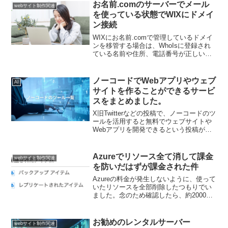
ンも作ることができます。ログインした
お名前.comのサーバーでメール
webサイト制作関連
画面です。プロン...
を使っている状態でWIXにドメイ
ン接続
WIXにお名前.comで管理しているドメイ
ンを移管する場合は、WhoIsに登録され
ている名前や住所、電話番号が正しい表
記になっているか確認すると良いです。
ドメイン移管拒否になると、６０日間ロ
ックがかかります。６０日経過しないと
ノーコードでWebアプリやウェブ
AI
再びドメイン移...
サイトを作ることができるサービ
スをまとめました。
X旧Twitterなどの投稿で、ノーコードのツ
ールを活用すると無料でウェブサイトや
Webアプリを開発できるという投稿が散
見されるますが、実際には無料で使わる
枠が決まっていたり、商用利用の場合は
有料プランを利用するように決まってい
Azureでリソース全て消して課金
webサイト制作関連
るサービスも...
を防いだはずが課金された件
Azureの料金が発生しないように、使って
いたリソースを全部削除したつもりでい
ました。念のため確認したら、約2000円
の請求がありました。調べてみたら、
「Recovery Services コンテナー」が残
っていました。コストを確認したら、...
お勧めのレンタルサーバー
webサイト制作関連