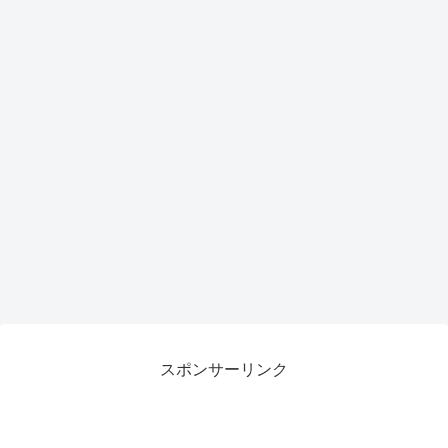
がも
らえ
るチ
ャン
ス
スポンサーリンク