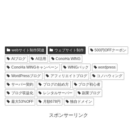
webサイト制作関連
ウェブサイト制作
500円OFFクーポン
AIブログ
AI活用
ConoHa WING
ConoHa WINGキャンペーン
WINGパック
wordpress
WordPressブログ
アフィリエイトブログ
コノハウィング
サーバー契約
ブログの始め方
ブログ初心者
ブログ収益化
レンタルサーバー
副業ブログ
最大53%OFF
月額678円
独自ドメイン
スポンサーリンク