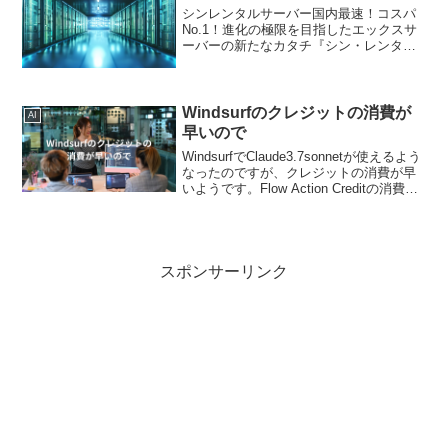
シンレンタルサーバー国内最速！コスパ
No.1！進化の極限を目指したエックスサ
ーバーの新たなカタチ『シン・レンタル
サーバー』シンレンタルサーバーは、エ
ックスサーバー株式会社が提供する最新
技術を駆使したレンタルサーバーサービ
スです。シンレンタル...
Windsurfのクレジットの消費が
AI
早いので
WindsurfでClaude3.7sonnetが使えるよう
なったのですが、クレジットの消費が早
いようです。Flow Action Creditの消費
が、早いようです。これが、
Claude3.7sonnet thinkingを使うと、もっ
と...
スポンサーリンク