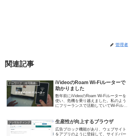
管理者
関連記事
iVideoのRoam Wi-Fiルーターで
テレワーク（在宅勤務）
助かりました
数年前にiVideoのRoam Wi-Fiルーターを
使い、危機を乗り越えました。私のよう
にフリーランスで活動していてWi-Fiルー
ターに困っている人、モバイルルーター
を探している人に、お役に立ててほしい
と願いを込めて書いています。プリペイ
生産性が向上するブラウザ
コンサルティング
ド...
広告ブロック機能があり、ウェブサイト
をアプリのように登録して、サイドバー