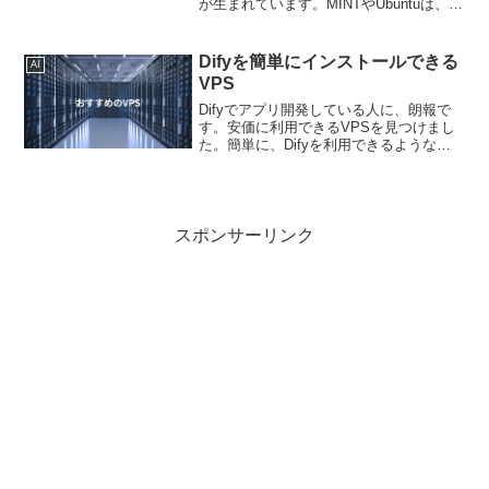
が生まれています。MINTやUbuntuは、低
スペックのパソコンでも利用できるの
で、中古パソコンやサブマシンを再生す
る時にも利用されています。私も、...
Difyを簡単にインストールできる
AI
VPS
Difyでアプリ開発している人に、朗報で
す。安価に利用できるVPSを見つけまし
た。簡単に、Difyを利用できるようなの
で、おすすめです。国内シェアNo.1のエ
ックスサーバーが提供するVPSサーバー
『XServer VPS』VPSのお申し込み...
スポンサーリンク