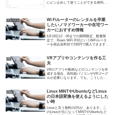
にピン止めして使うことができる便利な
browserを知りました。sidekickというブ
ラウザです。Chromeがベースになってい
ます。そのためChromeの拡張機能を...
Wi Fiルーターのレンタルを卒業
スマホネタ
したいノマドワーカーや在宅ワー
カーにおすすめ情報
6月18日12：00までの期間限定、数量限
定で、Roam WiFi R10というWiFiルータ
ーを税込送料別で330円で購入できます。
私も、早速購入しました。通信データプ
ランの購入は、ivideoのウェブサイトで簡
単に購入できます。数分で、...
VRアプリやコンテンツを作る工
VR
夫
VRのアプリや動画などのコンテンツを作
成する場合、高性能パソコンやVRゴーグ
ルが必要になります。でも、こうした機
材は、とても高価です。私のような貧し
いクリエイターには、手が出ないです。
そんな時でも、VR動画を見たいとか、
Linux MINTやUbuntuなどLinux
Linux
VRのアプリやコンテ...
の日本語変換を使えるようにした
い時
Linuxと言う無料のOSが、あります。こ
のLinuxが元になってMINTやUbuntuなど