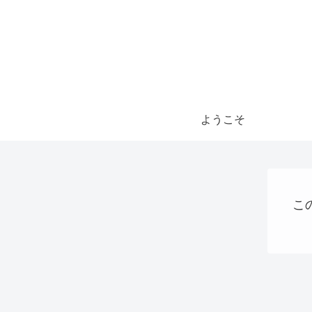
ようこそ
こ
お金の話
プログラミング
VPS