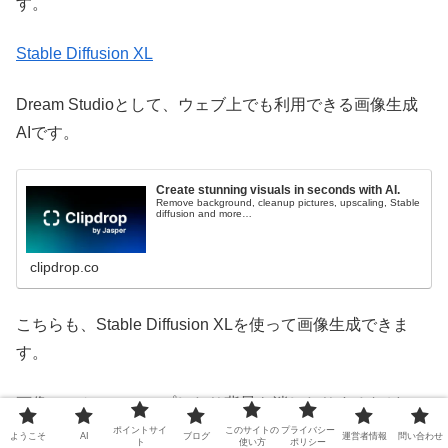
す。
Stable Diffusion XL
Dream Studioとして、ウェブ上でも利用できる画像生成
AIです。
Create stunning visuals in seconds with AI.
Remove background, cleanup pictures, upscaling, Stable
diffusion and more…
clipdrop.co
こちらも、Stable Diffusion XLを使って画像生成できま
す。
画像のスケールアップしたり背景を消したりするなど、
色々な機能があります。
ポイントサイ
このサイトの
プライバシー
ようこそ
AI
ブログ
運営者情報
問い合わせ
ト
使い方
ポリシー