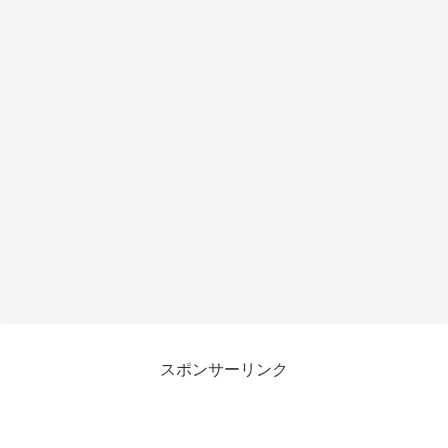
トア
ップ
で作
業効
率が
劇的
向上
スポンサーリンク