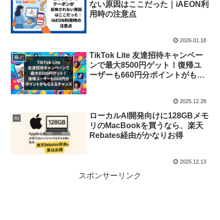
ない原因はここだった｜iAEON利
用時の注意点
2026.01.18
TikTok Lite 友達招待キャンペー
稼ぐ
ンで最大8500円ゲット！復帰ユ
ーザーも660円分ポイントがもら
えるチャンス
2025.12.28
ローカルAI開発向けに128GBメモ
AI
リのMacBookを買うなら、楽天
Rebates経由がかなりお得
2025.12.13
スポンサーリンク