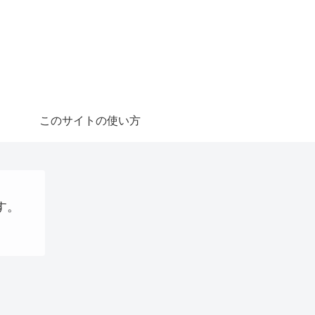
このサイトの使い方
す。
QRコード決済
大阪国際万博
AI