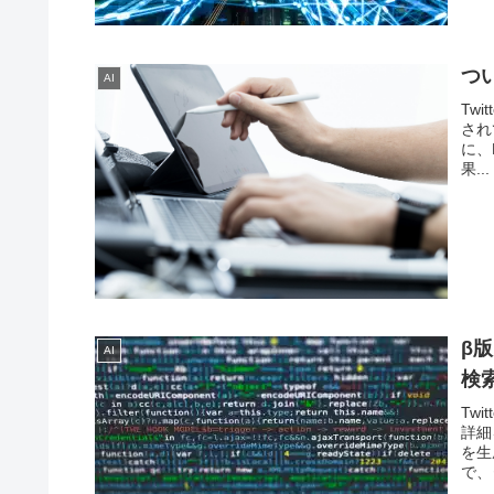
つ
AI
Twi
され
に、
果...
β版
AI
検
Tw
詳細
を生
で、