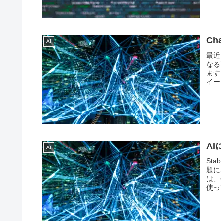
C
AI
最近
なる
ます
イー
A
AI
St
題に
は、
使っ