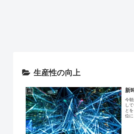
生産性の向上
新
AI
今朝
して
とを
位に