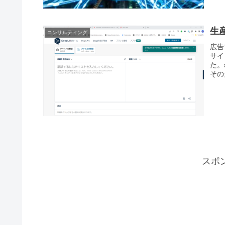
生
コンサルティング
広告
サイ
た。
その
スポ