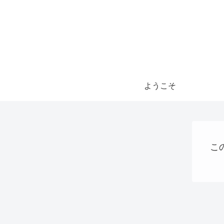
ようこそ
こ
webサイト制作関連
パソコン、タブレット、ネット機器関連
AI