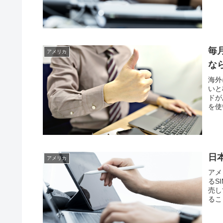
毎
アメリカ
な
海外
いと
ドが
を使
日
アメリカ
アメ
るS
売し
るこ