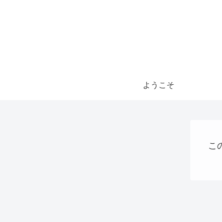
ようこそ
こ
AI
QRコード決済
AI