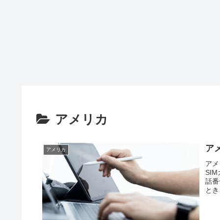
アメリカ
ア
アメリカ
アメ
SI
話番
とき