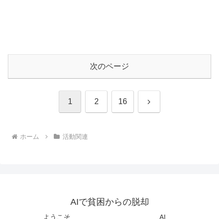
次のページ
次
1
2
16
へ
ホーム
活動関連
AIで貧困からの脱却
ようこそ
AI