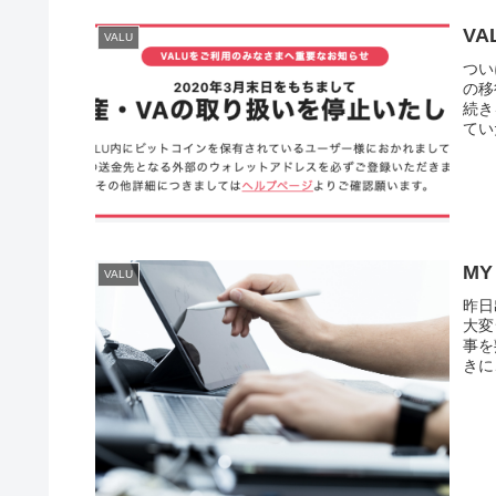
V
VALU
つい
の移
続き
てい
M
VALU
昨日
大変
事を
きに