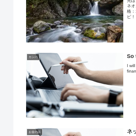
先ほ
ネオ
格：
ピ！
So 
カンパ
I wi
finan
ネ
お金の話