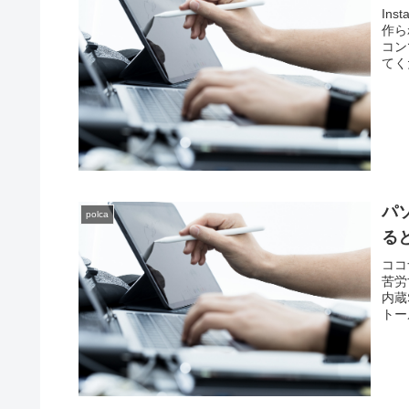
In
作ら
コン
てく
パ
polca
る
ココ
苦労
内蔵
トー