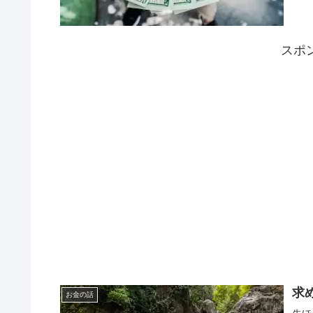
スポ
求
お金の話