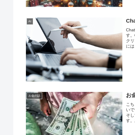
C
AI
Ch
す。
クリ
には
お
お金の話
こち
いで
そし
す。