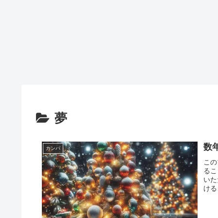
夢
数
カンパ
この
るこ
いた
ける