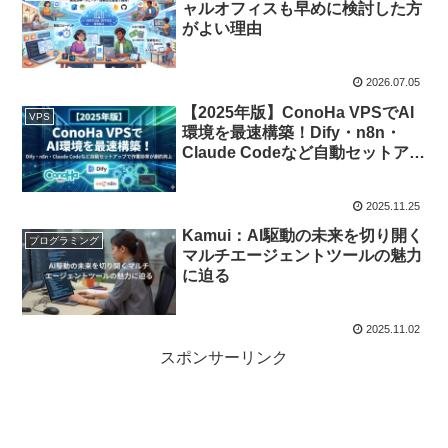
ャルオフィスも早めに検討した方
がよい理由
2026.07.05
【2025年版】ConoHa VPSでAI
VPS
環境を最速構築！Dify・n8n・
Claude Codeなど自動セットアッ
プで作業効率が劇的向上
2025.11.25
Kamui：AI駆動の未来を切り開く
プログラミング
マルチエージェントツールの魅力
に迫る
2025.11.02
スポンサーリンク