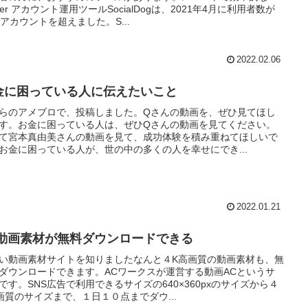
itter アカウント運用ツールSocialDogは、2021年4月に利用者数が
万アカウントを超えました。S...
2022.02.06
金に困っている人に伝えたいこと
らのアメブロで、投稿しました。Qさんの動画を、ぜひ見てほし
す。お金に困っている人は、ぜひQさんの動画を見てください。
て宮本真由美さんの動画を見て、成功体験を積み重ねてほしいで
お金に困っている人が、世の中の多くの人を幸せにでき...
2022.01.21
K動画素材が無料ダウンロードできる
い動画素材サイトを知りましたなんと４K高画質の動画素材も、無
ダウンロードできます。ACワークスが運営する動画ACというサ
です。SNS広告で利用できるサイズの640×360pxのサイズから４
画質のサイズまで、１日１０点までダウ...