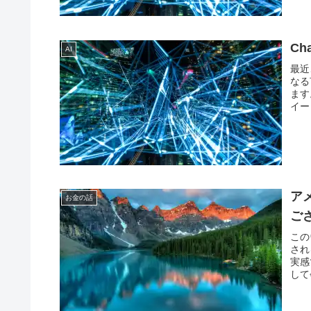
C
AI
最近
なる
ます
イー
ア
お金の話
ご
この
され
実感
して