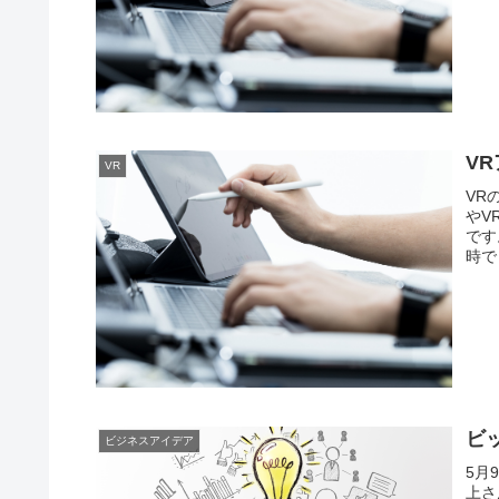
V
VR
VR
やV
です
時で
ビ
ビジネスアイデア
5月
上さ