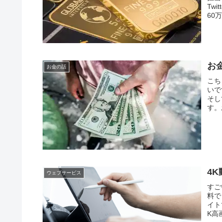
Tw
60
お
お金の話
こち
いで
そし
す。
4
ウェブサービス
すご
料で
イト
K高