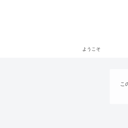
ようこそ
こ
プログラミング
AI
お金の話