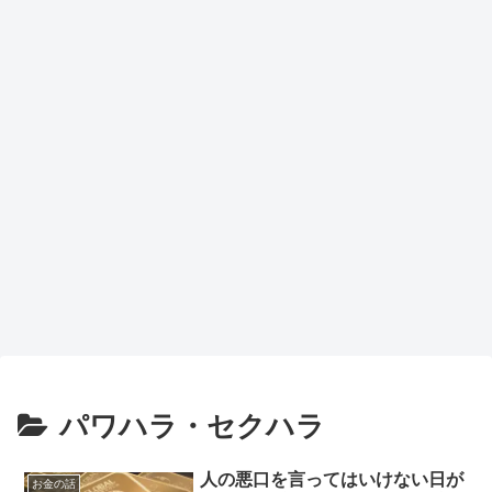
トア
力候
ップ
補
で作
業効
率が
劇的
向上
パワハラ・セクハラ
人の悪口を言ってはいけない日が
お金の話