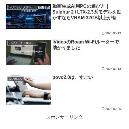
動画生成AI用PCの選び方｜
パソコン、タブレット、ネット機器関連
Sulphur 2 / LTX-2.3系モデルを動
かすならVRAM 32GB以上が有力
候補
2026.05.13
iVideoのRoam Wi-Fiルーターで
テレワーク（在宅勤務）
助かりました
2025.01.13
povo2.0は、すごい
スマホネタ
2022.02.26
スポンサーリンク