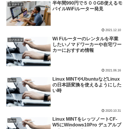
半年間990円で５００GB使えるモ
スマホネタ
バイルWiFiルーター発見
2021.12.10
Wi Fiルーターのレンタルを卒業
スマホネタ
したいノマドワーカーや在宅ワー
カーにおすすめ情報
2021.06.16
Linux MINTやUbuntuなどLinux
Linux
の日本語変換を使えるようにした
い時
2020.10.31
Linux MINTをレッツノートCF-
Linux
W5にWindows10Pro デュアルブ