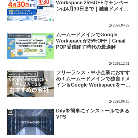
Workspace 25%OFFキャンペー
ンは4月30日まで｜独自ドメイン
メールを見直すなら今がチャンス
2026.04.29
ムームードメインでGoogle
ウェブサービス
Workspaceが25%OFF｜Gmail
POP受信終了時代の最適解
2025.12.31
フリーランス・中小企業におすす
webサイト制作関連
め！ムームードメインで独自ドメ
イン＆Google Workspaceを一括
活用
2025.06.18
Difyを簡単にインストールできる
AI
VPS