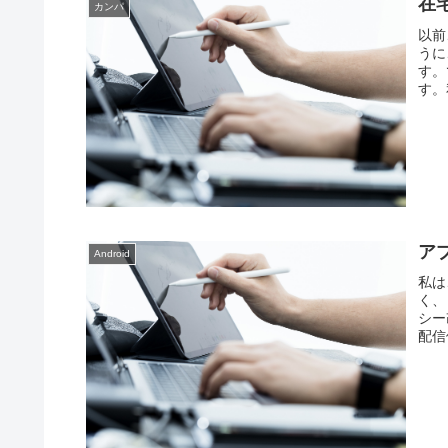
在
カンパ
以前
うに
す。
す。
ア
Android
私は
く、
シー
配信