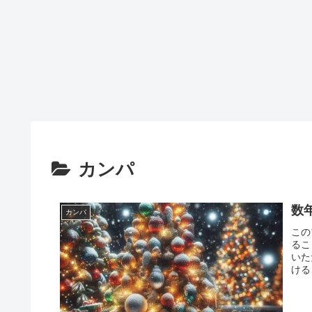
カンパ
数
カンパ
この
るこ
いた
ける