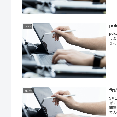
p
polca
po
りま
さん
母
カンパ
5月
ゼン
関連
て人