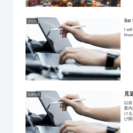
So 
カンパ
I wi
finan
見
お金の話
以前
案内
ける
び開