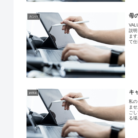
母
カンパ
VA
説明
ます
て仕
キ
polca
私の
ませ
ごし
る場