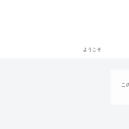
ようこそ
こ
ステーブルコイン
AI
パソコン、タブレット、ネット機器関連