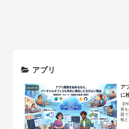
アプリ
ア
Android
に
【P
発を
題で
報と