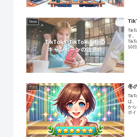
T
Tiktok
Ti
す。
Ti
10
冬
アプリ
Ti
は、
から
ポイ