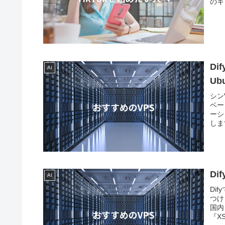
のキ
D
AI
Ub
シン
ベー
ーシ
しま
す。
D
AI
Di
つけ
国内
『XS