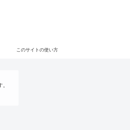
このサイトの使い方
す。
阪国際万博
仮想通貨
AI