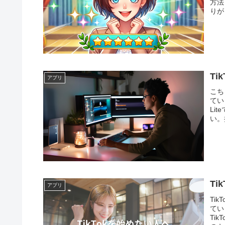
方法
りが
T
アプリ
こち
てい
Li
い。
Ti
アプリ
Ti
てい
Ti