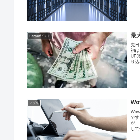
最大
Pontaポイント
先日
初は
UF
り込
W
アプリ
Wo
です
が、
して