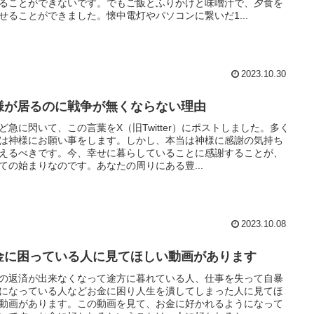
ることができないです。でもご飯とふりかけと味噌汁で、夕食を
せることができました。懐中電灯やパソコンに繋いだ1...
2023.10.30
様が居るのに戦争が無くならない理由
ど急に閃いて、この言葉をX（旧Twitter）にポストしました。多く
は神様にお願い事をします。しかし、本当は神様に感謝の気持ち
えるべきです。今、幸せに暮らしていることに感謝することが、
ての始まりなのです。あなたの周りにある豊...
2023.10.08
金に困っている人に見てほしい動画があります
の返済が出来なくなって途方に暮れている人、仕事を失って自暴
になっている人などお金に困り人生を潰してしまった人に見てほ
動画があります。この動画を見て、お金に好かれるようになって