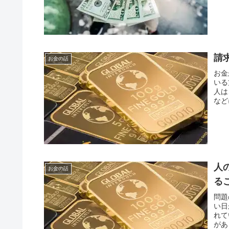
請
お金の話
お金
いる
人は
など
人
お金の話
る
問題
い日
れて
があ