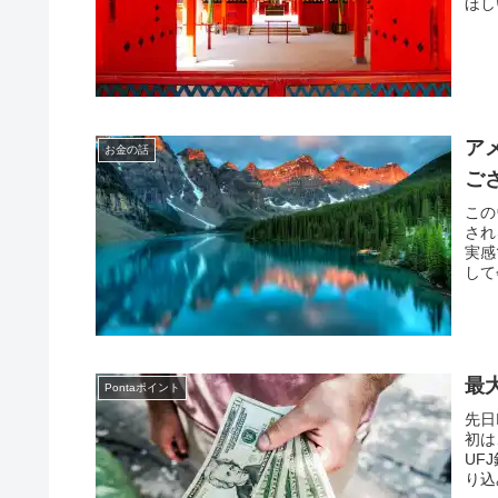
ほし
ア
お金の話
ご
この
され
実感
して
最大
Pontaポイント
先日
初は
UF
り込