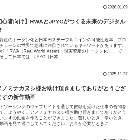
2026.01.09
初心者向け】RWAとJPYCがつくる未来のデジタル
済
資産のトークン化と日本円ステーブルコインの可能性近年、ブロ
チェーンの世界で急速に注目されているキーワードがあります。
が 「RWA（Real World Assets：現実資産のトークン化）」 で
そして日本では、JPYC（日本...
2025.11.27
メノミナカヌシ様お助け頂きましてありがとうござ
ますの新作動画
トソーシングのウェブサイトを通じて依頼を受けた仕事の合間を
て、ようやく、アメノミナカヌシ様お助け頂きましてありがとう
いますの動画を作ることができました。苦しいとき、辛いとき、
動画を見て過ごしてみてください。お金が必要なときに...