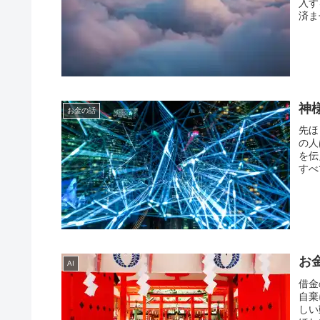
入す
済ま
神
お金の話
先ほ
の人
を伝
すべ
お
AI
借金
自棄
しい