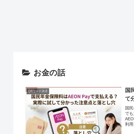
お金の話
国
QRコード決済
て
国民
でも
AE
利用