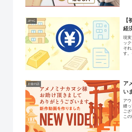
【
JPYC
経
現実
ック
それ
す。
ア
お金の話
い
アウ
縫っ
ござ
この