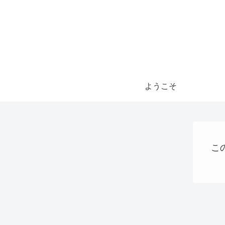
ようこそ
こ
AI
パソコン、タブレット、ネット機器関連
大阪国際万博