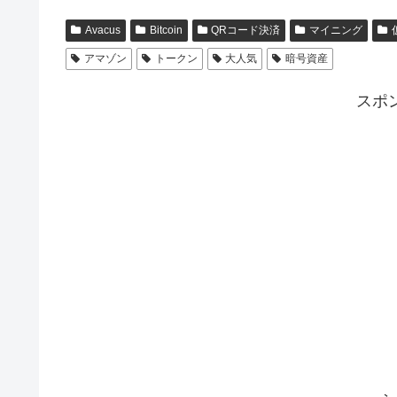
Avacus
Bitcoin
QRコード決済
マイニング
アマゾン
トークン
大人気
暗号資産
スポ