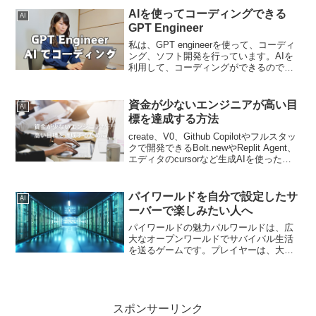
体験が、このツールによって「AIにPC
AIを使ってコーディングできる
AI
操...
GPT Engineer
私は、GPT engineerを使って、コーディ
ング、ソフト開発を行っています。AIを
利用して、コーディングができるので、
生産性の向上を図ることができるので助
かっています。GPT Engineerの特徴GPT
Engineerは、AIを活用...
資金が少ないエンジニアが高い目
AI
標を達成する方法
create、V0、Github Copilotやフルスタッ
クで開発できるBolt.newやReplit Agent、
エディタのcursorなど生成AIを使ったコ
ーディング支援、フルスタックの開発環
境が増えてきました。いずれも無料で使
える枠...
パイワールドを自分で設定したサ
AI
ーバーで楽しみたい人へ
パイワールドの魅力パルワールドは、広
大なオープンワールドでサバイバル生活
を送るゲームです。プレイヤーは、大小
様々なモンスター「パル」を捕まえ、育
て、戦わせることができます。しかし、
パルを戦わせるだけでなく、拠点で働か
せることも可能。これによ...
スポンサーリンク