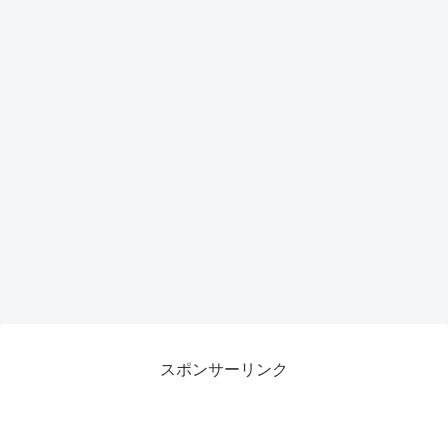
力候
補
スポンサーリンク