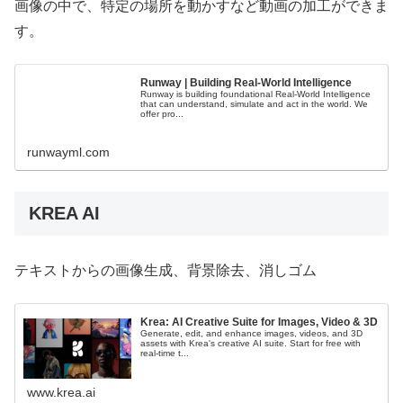
画像の中で、特定の場所を動かすなど動画の加工ができま
す。
Runway | Building Real-World Intelligence
Runway is building foundational Real-World Intelligence
that can understand, simulate and act in the world. We
offer pro...
runwayml.com
KREA AI
テキストからの画像生成、背景除去、消しゴム
Krea: AI Creative Suite for Images, Video & 3D
Generate, edit, and enhance images, videos, and 3D
assets with Krea's creative AI suite. Start for free with
real-time t...
www.krea.ai