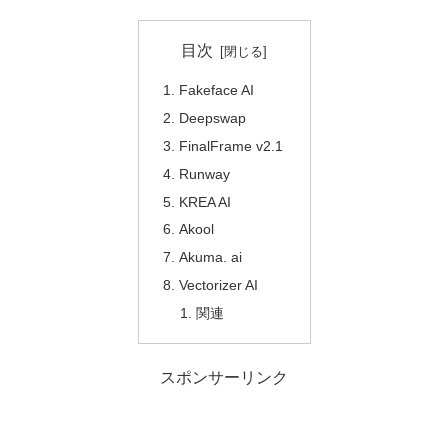
目次
Fakeface AI
Deepswap
FinalFrame v2.1
Runway
KREA AI
Akool
Akuma. ai
Vectorizer AI
関連
スポンサーリンク