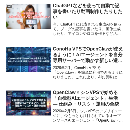
ChatGPTなどを使って自動で記
AI
事を書いたり動画制作したりした
い
今、ChatGPTに代表される生成AIを使っ
て、ブログの記事を書いたり、画像生成
したり、アイコンやロゴを作るなど活用
する人が増えています。また画像生成や
文章作成などのＡＩも、増えてきまし
た。今回は、この生成ＡＩに興味があり
ConoHa VPSでOpenClawが使え
AI
記事作成や画像生成...
るように！AIエージェントを自分
専用サーバーで動かす新しい選択
肢
2026年2月、ConoHa VPSで
「OpenClaw」を簡単に利用できるように
なりました。これにより、AIに興味はあ
るものの、ローカル環境での構築や専門
的なセットアップに不安を感じていた方
でも、実行型AIエージェントを現実的に
OpenClaw × シンVPSで始める
AI
試せる環境...
「自律型AIエージェント」生活
— 仕組み・リスク・運用の全貌
2026年2月6日、シンVPSのアプリイメー
ジに、今もっとも注目されているオープ
ンソースAIエージェント「OpenClaw（オ
ープンクロー）」が追加されました。こ
れまで「AIとチャットする」だけだった