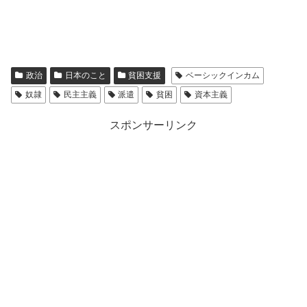
政治
日本のこと
貧困支援
ベーシックインカム
奴隷
民主主義
派遣
貧困
資本主義
スポンサーリンク