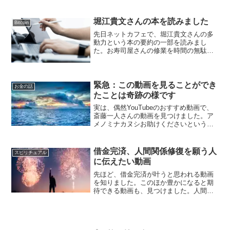
ひ、併せて読んでください。そして、ギ
フトのメッセージのチェックは、外しま
しょう。本名が思わ...
堀江貴文さんの本を読みました
Bitcoin
先日ネットカフェで、堀江貴文さんの多
動力という本の要約の一部を読みまし
た。お寿司屋さんの修業を時間の無駄と
表現しているところに、堀江貴文さんの
独特の価値観を感じました。昔は、口頭
伝承でしか技術を伝える術が無かったの
で、時間をかけて師匠や親方...
緊急：この動画を見ることができ
お金の話
たことは奇跡の様です
実は、偶然YouTubeのおすすめ動画で、
斎藤一人さんの動画を見つけました。ア
メノミナカヌシお助けくださいというキ
ーワードで、このサイトにアクセスされ
る方が、とても多いです。この動画に出
会ったのも、何かの縁だと思います。
借金完済、人間関係修復を願う人
スピリチュアル
Twitterで投稿...
に伝えたい動画
先ほど、借金完済が叶うと思われる動画
を知りました。このほか豊かになると期
待できる動画も、見つけました。人間関
係修復を期待できる動画お金の問題を解
決して、仕事の縁を増やしたいとか、友
達を増やしたいと願う人に、お勧めの動
画だと思います。