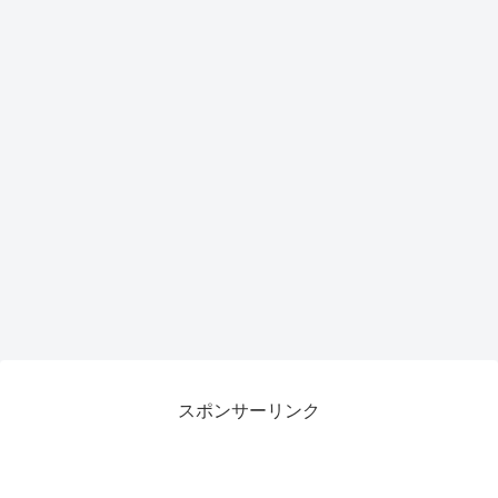
力候
補
スポンサーリンク