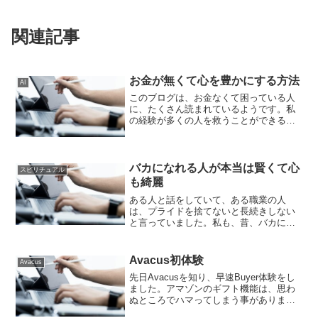
関連記事
お金が無くて心を豊かにする方法
AI
このブログは、お金なくて困っている人
に、たくさん読まれているようです。私
の経験が多くの人を救うことができるよ
うに、私の経験を踏まえて記事を書いて
います。有るものに感謝私が今日こうし
て生きることができるのは、今有るもの
に感謝しているからです。...
バカになれる人が本当は賢くて心
スピリチュアル
も綺麗
ある人と話をしていて、ある職業の人
は、プライドを捨てないと長続きしない
と言っていました。私も、昔、バカにな
れる人が本当は賢いと聞いたことがあり
ます。また、プライドを持っているとさ
れる本人は、プライドを意識していない
Avacus初体験
Avacus
と思います。本人は、自尊心...
先日Avacusを知り、早速Buyer体験をし
ました。アマゾンのギフト機能は、思わ
ぬところでハマってしまう事がありま
す。ここに体験談を書いています。ぜ